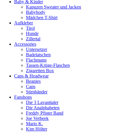
Baby & Kinder
Kapuzen Sweater und Jacken
Babybody
Mädchen T-Shirt
Aufkleber
Tirol
Hunde
Zillertal
Accessories
Untersetzer
Badelatschen
Flachmann
Tassen-Krüge-Flaschen
Zigaretten Box
Caps & Headwear
Beanies
Caps
Stirnbänder
Fanshops
Die 3 Lavanttaler
Die Analphabeten
Freddy Pfister Band
Joe Verbeek
Mario K.
Kim Hölter