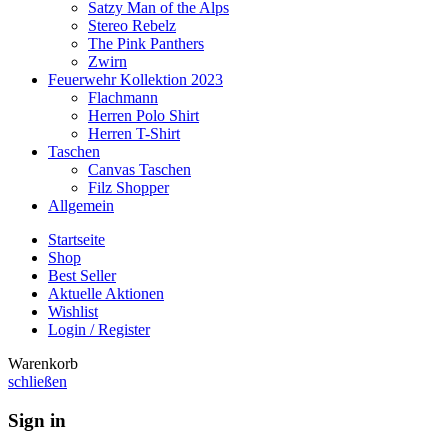
Satzy Man of the Alps
Stereo Rebelz
The Pink Panthers
Zwirn
Feuerwehr Kollektion 2023
Flachmann
Herren Polo Shirt
Herren T-Shirt
Taschen
Canvas Taschen
Filz Shopper
Allgemein
Startseite
Shop
Best Seller
Aktuelle Aktionen
Wishlist
Login / Register
Warenkorb
schließen
Sign in