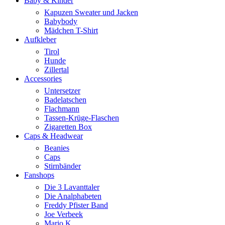
Baby & Kinder
Kapuzen Sweater und Jacken
Babybody
Mädchen T-Shirt
Aufkleber
Tirol
Hunde
Zillertal
Accessories
Untersetzer
Badelatschen
Flachmann
Tassen-Krüge-Flaschen
Zigaretten Box
Caps & Headwear
Beanies
Caps
Stirnbänder
Fanshops
Die 3 Lavanttaler
Die Analphabeten
Freddy Pfister Band
Joe Verbeek
Mario K.