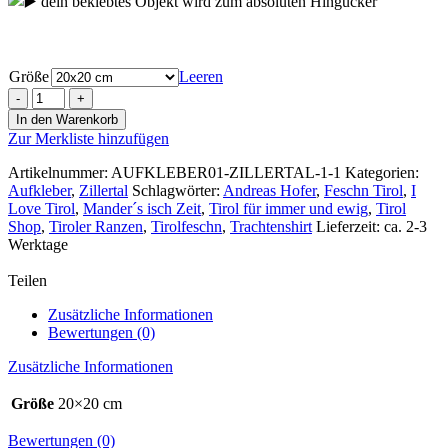
dein beklebtes Objekt wird zum absoluten Hingucker
Größe
Leeren
Aufkleber
Motiv
In den Warenkorb
Zillertal
Zur Merkliste hinzufügen
4ever
ca.20x20cm
Artikelnummer:
AUFKLEBER01-ZILLERTAL-1-1
Kategorien:
Menge
Aufkleber
,
Zillertal
Schlagwörter:
Andreas Hofer
,
Feschn Tirol
,
I
Love Tirol
,
Mander´s isch Zeit
,
Tirol für immer und ewig
,
Tirol
Shop
,
Tiroler Ranzen
,
Tirolfeschn
,
Trachtenshirt
Lieferzeit: ca. 2-3
Werktage
Teilen
Zusätzliche Informationen
Bewertungen (0)
Zusätzliche Informationen
Größe
20×20 cm
Bewertungen (0)