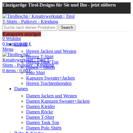
Einzigartige Tirol-Designs für Sie und Ihn - jetzt stöbern
Search
Login / Register
Kategorien anzeigen
0
Wishlist
0
items
/
0,00
€
Herren
Menu
Herren Jacken und Westen
Herren T-Shirt
Herren Tank Top
Hosen – Shorts
0
items
/
0,00
€
Polo Shirt
Kapuzen Sweater+Jacken
Herren Trachtenhemden
Damen
Damen Jacken und Westen
Damen Kapuzen Sweater+Jacken
Damen Kleider
Damen Röcke
Damen T-Shirt
Damen Tank Top
Damen Polo Shirts