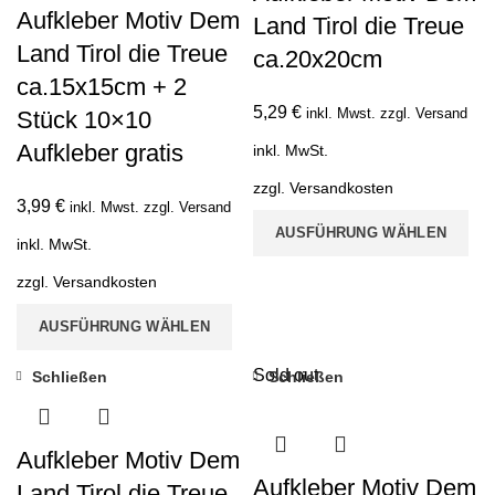
Aufkleber Motiv Dem
Land Tirol die Treue
Land Tirol die Treue
ca.20x20cm
ca.15x15cm + 2
5,29
€
inkl. Mwst. zzgl. Versand
Stück 10×10
Aufkleber gratis
inkl. MwSt.
zzgl.
Versandkosten
3,99
€
inkl. Mwst. zzgl. Versand
AUSFÜHRUNG WÄHLEN
inkl. MwSt.
zzgl.
Versandkosten
AUSFÜHRUNG WÄHLEN
Sold out
Schließen
Schließen
Aufkleber Motiv Dem
Aufkleber Motiv Dem
Land Tirol die Treue