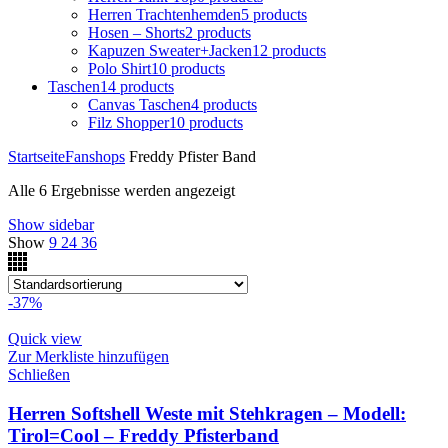
Herren Trachtenhemden
5 products
Hosen – Shorts
2 products
Kapuzen Sweater+Jacken
12 products
Polo Shirt
10 products
Taschen
14 products
Canvas Taschen
4 products
Filz Shopper
10 products
Startseite
Fanshops
Freddy Pfister Band
Alle 6 Ergebnisse werden angezeigt
Show sidebar
Show
9
24
36
-37%
Quick view
Zur Merkliste hinzufügen
Schließen
Herren Softshell Weste mit Stehkragen – Modell:
Tirol=Cool – Freddy Pfisterband