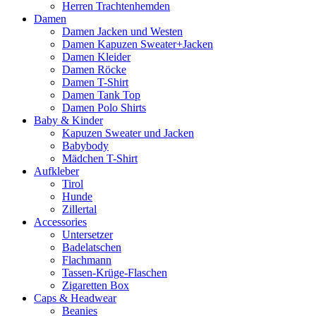
Herren Trachtenhemden
Damen
Damen Jacken und Westen
Damen Kapuzen Sweater+Jacken
Damen Kleider
Damen Röcke
Damen T-Shirt
Damen Tank Top
Damen Polo Shirts
Baby & Kinder
Kapuzen Sweater und Jacken
Babybody
Mädchen T-Shirt
Aufkleber
Tirol
Hunde
Zillertal
Accessories
Untersetzer
Badelatschen
Flachmann
Tassen-Krüge-Flaschen
Zigaretten Box
Caps & Headwear
Beanies