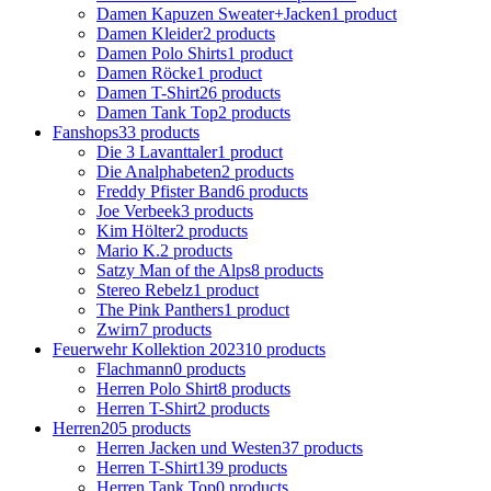
Damen Kapuzen Sweater+Jacken
1 product
Damen Kleider
2 products
Damen Polo Shirts
1 product
Damen Röcke
1 product
Damen T-Shirt
26 products
Damen Tank Top
2 products
Fanshops
33 products
Die 3 Lavanttaler
1 product
Die Analphabeten
2 products
Freddy Pfister Band
6 products
Joe Verbeek
3 products
Kim Hölter
2 products
Mario K.
2 products
Satzy Man of the Alps
8 products
Stereo Rebelz
1 product
The Pink Panthers
1 product
Zwirn
7 products
Feuerwehr Kollektion 2023
10 products
Flachmann
0 products
Herren Polo Shirt
8 products
Herren T-Shirt
2 products
Herren
205 products
Herren Jacken und Westen
37 products
Herren T-Shirt
139 products
Herren Tank Top
0 products