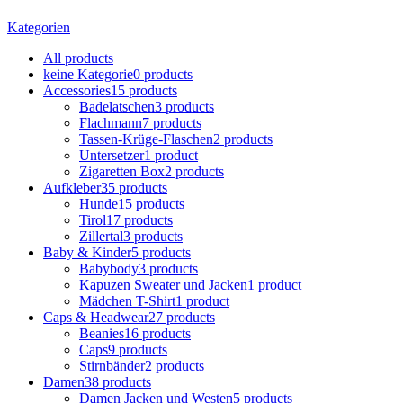
Kategorien
All
products
keine Kategorie
0 products
Accessories
15 products
Badelatschen
3 products
Flachmann
7 products
Tassen-Krüge-Flaschen
2 products
Untersetzer
1 product
Zigaretten Box
2 products
Aufkleber
35 products
Hunde
15 products
Tirol
17 products
Zillertal
3 products
Baby & Kinder
5 products
Babybody
3 products
Kapuzen Sweater und Jacken
1 product
Mädchen T-Shirt
1 product
Caps & Headwear
27 products
Beanies
16 products
Caps
9 products
Stirnbänder
2 products
Damen
38 products
Damen Jacken und Westen
5 products