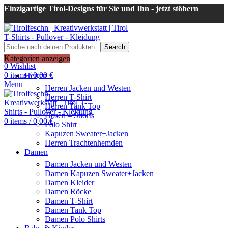
Einzigartige Tirol-Designs für Sie und Ihn - jetzt stöbern
Search
Login / Register
Kategorien anzeigen
0
Wishlist
0
items
/
0,00
€
Herren
Menu
Herren Jacken und Westen
Herren T-Shirt
Herren Tank Top
Hosen – Shorts
0
items
/
0,00
€
Polo Shirt
Kapuzen Sweater+Jacken
Herren Trachtenhemden
Damen
Damen Jacken und Westen
Damen Kapuzen Sweater+Jacken
Damen Kleider
Damen Röcke
Damen T-Shirt
Damen Tank Top
Damen Polo Shirts