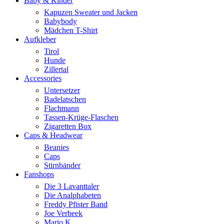
Baby & Kinder
Kapuzen Sweater und Jacken
Babybody
Mädchen T-Shirt
Aufkleber
Tirol
Hunde
Zillertal
Accessories
Untersetzer
Badelatschen
Flachmann
Tassen-Krüge-Flaschen
Zigaretten Box
Caps & Headwear
Beanies
Caps
Stirnbänder
Fanshops
Die 3 Lavanttaler
Die Analphabeten
Freddy Pfister Band
Joe Verbeek
Mario K.