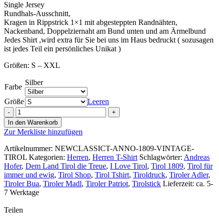
Single Jersey
Rundhals-Ausschnitt,
Kragen in Rippstrick 1×1 mit abgesteppten Randnähten,
Nackenband, Doppelziernaht am Bund unten und am Ärmelbund
Jedes Shirt ,wird extra für Sie bei uns im Haus bedruckt ( sozusagen
ist jedes Teil ein persönliches Unikat )
Größen: S – XXL
Silber
Farbe
Größe
Leeren
Designer
Tshirt
In den Warenkorb
–
Zur Merkliste hinzufügen
Anno
1809
Artikelnummer:
NEWCLASSICT-ANNO-1809-VINTAGE-
Vintage
TIROL
Kategorien:
Herren
,
Herren T-Shirt
Schlagwörter:
Andreas
Style
Hofer
,
Dem Land Tirol die Treue
,
I Love Tirol
,
Tirol 1809
,
Tirol für
2022
immer und ewig
,
Tirol Shop
,
Tirol Tshirt
,
Tiroldruck
,
Tiroler Adler
,
Menge
Tiroler Bua
,
Tiroler Madl
,
Tiroler Patriot
,
Tirolstick
Lieferzeit: ca. 5-
7 Werktage
Teilen