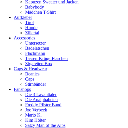
Kapuzen Sweater und Jacken
Babybody
Mädchen T-Shirt
Aufkleber
Tirol
Hunde
Zillertal
Accessories
Untersetzer
Badelatschen
Flachmann
Tassen-Krüge-Flaschen
Zigaretten Box
Caps & Headwear
Beanies
Caps
Stirnbänder
Fanshops
Die 3 Lavanttaler
Die Analphabeten
Freddy Pfister Band
Joe Verbeek
Mario K.
Kim Hölter
Satzy Man of the Alps