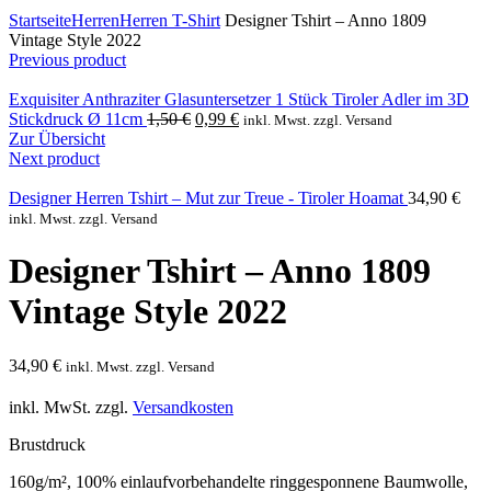
Click to enlarge
Startseite
Herren
Herren T-Shirt
Designer Tshirt – Anno 1809
Vintage Style 2022
Previous product
Exquisiter Anthraziter Glasuntersetzer 1 Stück Tiroler Adler im 3D
Ursprünglicher
Aktueller
Stickdruck Ø 11cm
1,50
€
0,99
€
inkl. Mwst. zzgl. Versand
Preis
Preis
Zur Übersicht
war:
ist:
Next product
1,50 €
0,99 €.
Designer Herren Tshirt – Mut zur Treue - Tiroler Hoamat
34,90
€
inkl. Mwst. zzgl. Versand
Designer Tshirt – Anno 1809
Vintage Style 2022
34,90
€
inkl. Mwst. zzgl. Versand
inkl. MwSt.
zzgl.
Versandkosten
Brustdruck
160g/m², 100% einlaufvorbehandelte ringgesponnene Baumwolle,