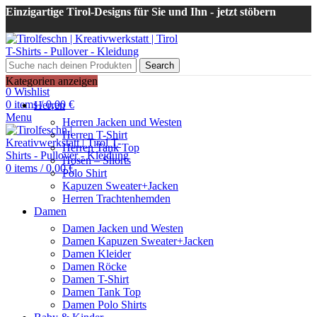
Einzigartige Tirol-Designs für Sie und Ihn - jetzt stöbern
Search
Login / Register
Kategorien anzeigen
0
Wishlist
0
items
/
0,00
€
Herren
Menu
Herren Jacken und Westen
Herren T-Shirt
Herren Tank Top
Hosen – Shorts
0
items
/
0,00
€
Polo Shirt
Kapuzen Sweater+Jacken
Herren Trachtenhemden
Damen
Damen Jacken und Westen
Damen Kapuzen Sweater+Jacken
Damen Kleider
Damen Röcke
Damen T-Shirt
Damen Tank Top
Damen Polo Shirts