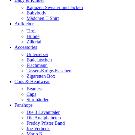
Baby & Kinder
Kapuzen Sweater und Jacken
Babybody
Mädchen T-Shirt
Aufkleber
Tirol
Hunde
Zillertal
Accessories
Untersetzer
Badelatschen
Flachmann
Tassen-Krüge-Flaschen
Zigaretten Box
Caps & Headwear
Beanies
Caps
Stirnbänder
Fanshops
Die 3 Lavanttaler
Die Analphabeten
Freddy Pfister Band
Joe Verbeek
Mario K.