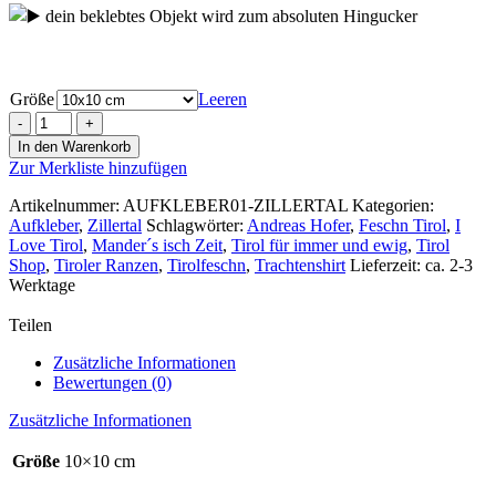
dein beklebtes Objekt wird zum absoluten Hingucker
Größe
Leeren
Aufkleber
Motiv
In den Warenkorb
Zillertal
Zur Merkliste hinzufügen
4ever
ca.10x10cm
Artikelnummer:
AUFKLEBER01-ZILLERTAL
Kategorien:
Menge
Aufkleber
,
Zillertal
Schlagwörter:
Andreas Hofer
,
Feschn Tirol
,
I
Love Tirol
,
Mander´s isch Zeit
,
Tirol für immer und ewig
,
Tirol
Shop
,
Tiroler Ranzen
,
Tirolfeschn
,
Trachtenshirt
Lieferzeit: ca. 2-3
Werktage
Teilen
Zusätzliche Informationen
Bewertungen (0)
Zusätzliche Informationen
Größe
10×10 cm