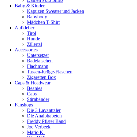
Damen Polo Shirts
Baby & Kinder
Kapuzen Sweater und Jacken
Babybody
Mädchen T-Shirt
Aufkleber
Tirol
Hunde
Zillertal
Accessories
Untersetzer
Badelatschen
Flachmann
Tassen-Krüge-Flaschen
Zigaretten Box
Caps & Headwear
Beanies
Caps
Stirnbänder
Fanshops
Die 3 Lavanttaler
Die Analphabeten
Freddy Pfister Band
Joe Verbeek
Mario K.