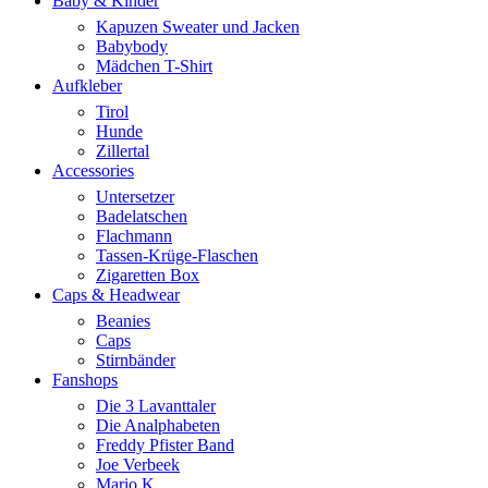
Baby & Kinder
Kapuzen Sweater und Jacken
Babybody
Mädchen T-Shirt
Aufkleber
Tirol
Hunde
Zillertal
Accessories
Untersetzer
Badelatschen
Flachmann
Tassen-Krüge-Flaschen
Zigaretten Box
Caps & Headwear
Beanies
Caps
Stirnbänder
Fanshops
Die 3 Lavanttaler
Die Analphabeten
Freddy Pfister Band
Joe Verbeek
Mario K.