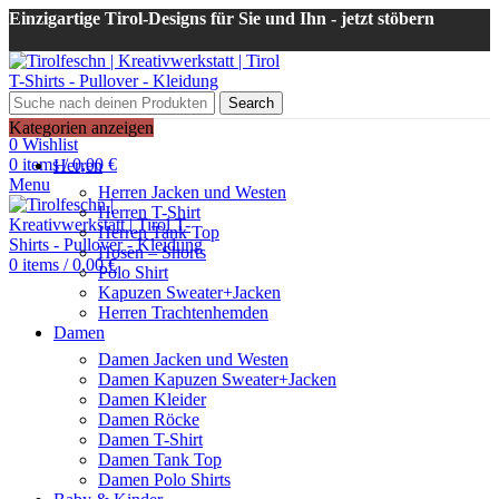
Einzigartige Tirol-Designs für Sie und Ihn - jetzt stöbern
Search
Login / Register
Kategorien anzeigen
0
Wishlist
0
items
/
0,00
€
Herren
Menu
Herren Jacken und Westen
Herren T-Shirt
Herren Tank Top
Hosen – Shorts
0
items
/
0,00
€
Polo Shirt
Kapuzen Sweater+Jacken
Herren Trachtenhemden
Damen
Damen Jacken und Westen
Damen Kapuzen Sweater+Jacken
Damen Kleider
Damen Röcke
Damen T-Shirt
Damen Tank Top
Damen Polo Shirts