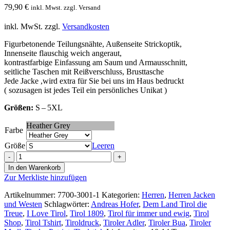
79,90
€
inkl. Mwst. zzgl. Versand
inkl. MwSt.
zzgl.
Versandkosten
Figurbetonende Teilungsnähte, Außenseite Strickoptik,
Innenseite flauschig weich angeraut,
kontrastfarbige Einfassung am Saum und Armausschnitt,
seitliche Taschen mit Reißverschluss, Brusttasche
Jede Jacke ,wird extra für Sie bei uns im Haus bedruckt
( sozusagen ist jedes Teil ein persönliches Unikat )
Größen:
S – 5XL
Heather Grey
Farbe
Größe
Leeren
Herren
Strickfleece
In den Warenkorb
Jacke
Zur Merkliste hinzufügen
mit
Stehkragen
Artikelnummer:
7700-3001-1
Kategorien:
Herren
,
Herren Jacken
Modell
und Westen
Schlagwörter:
Andreas Hofer
,
Dem Land Tirol die
Tirol
Treue
,
I Love Tirol
,
Tirol 1809
,
Tirol für immer und ewig
,
Tirol
+
Shop
,
Tirol Tshirt
,
Tiroldruck
,
Tiroler Adler
,
Tiroler Bua
,
Tiroler
Shirt