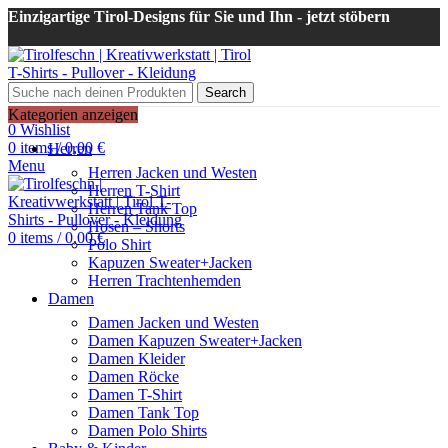
Einzigartige Tirol-Designs für Sie und Ihn - jetzt stöbern
Search
Login / Register
Kategorien anzeigen
0
Wishlist
0
items
/
0,00
€
Herren
Menu
Herren Jacken und Westen
Herren T-Shirt
Herren Tank Top
Hosen – Shorts
0
items
/
0,00
€
Polo Shirt
Kapuzen Sweater+Jacken
Herren Trachtenhemden
Damen
Damen Jacken und Westen
Damen Kapuzen Sweater+Jacken
Damen Kleider
Damen Röcke
Damen T-Shirt
Damen Tank Top
Damen Polo Shirts