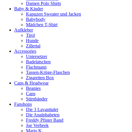
Damen Polo Shirts
Baby & Kinder
Kapuzen Sweater und Jacken
Babybody
Mädchen T-Shirt
Aufkleber
Tirol
Hunde
Zillertal
Accessories
Untersetzer
Badelatschen
Flachmann
Tassen-Krüge-Flaschen
Zigaretten Box
Caps & Headwear
Beanies
Caps
Stirnbänder
Fanshops
Die 3 Lavanttaler
Die Analphabeten
Freddy Pfister Band
Joe Verbeek
Mario K.