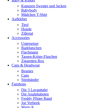
Baby & Kinder
Kapuzen Sweater und Jacken
Babybody
Mädchen T-Shirt
Aufkleber
Tirol
Hunde
Zillertal
Accessories
Untersetzer
Badelatschen
Flachmann
Tassen-Krüge-Flaschen
Zigaretten Box
Caps & Headwear
Beanies
Caps
Stirnbänder
Fanshops
Die 3 Lavanttaler
Die Analphabeten
Freddy Pfister Band
Joe Verbeek
Mario K.