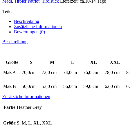
Madl
,
Tiroler Patriot
,
Tirolstick
Lieferzeit: ca.10-14 Tage
im
Wert
Teilen
von
€
Beschreibung
34,90
Zusätzliche Informationen
gratis
Bewertungen (0)
Menge
Beschreibung
Größe
S
M
L
XL
XXL
Maß A
70,0cm
72,0 cm
74,0cm
76,0 cm
78,0 cm
8
Maß B
50,0cm
53,0 cm
56,0cm
59,0 cm
62,0 cm
6
Zusätzliche Informationen
Farbe
Heather Grey
Größe
S, M, L, XL, XXL