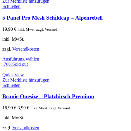
Zur Merkliste hinzufügen
Schließen
5 Panel Pro Mesh Schildcap – Alpenrebell
19,90
€
inkl. Mwst. zzgl. Versand
inkl. MwSt.
zzgl.
Versandkosten
Ausführung wählen
-76%
Sold out
Quick view
Zur Merkliste hinzufügen
Schließen
Beanie Onesize – Platzhirsch Premium
Ursprünglicher
Aktueller
16,90
€
3,99
€
inkl. Mwst. zzgl. Versand
Preis
Preis
inkl. MwSt.
war:
ist:
16,90 €
3,99 €.
zzgl.
Versandkosten