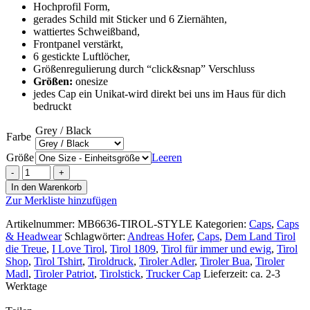
Hochprofil Form,
gerades Schild mit Sticker und 6 Ziernähten,
wattiertes Schweißband,
Frontpanel verstärkt,
6 gestickte Luftlöcher,
Größenregulierung durch “click&snap” Verschluss
Größen:
onesize
jedes Cap ein Unikat-wird direkt bei uns im Haus für dich
bedruckt
Grey / Black
Farbe
Größe
Leeren
5
Panel
In den Warenkorb
Pro
Zur Merkliste hinzufügen
Mesh
Schildcap
Artikelnummer:
MB6636-TIROL-STYLE
Kategorien:
Caps
,
Caps
–
& Headwear
Schlagwörter:
Andreas Hofer
,
Caps
,
Dem Land Tirol
Tirol
die Treue
,
I Love Tirol
,
Tirol 1809
,
Tirol für immer und ewig
,
Tirol
Style
Shop
,
Tirol Tshirt
,
Tiroldruck
,
Tiroler Adler
,
Tiroler Bua
,
Tiroler
2024
Madl
,
Tiroler Patriot
,
Tirolstick
,
Trucker Cap
Lieferzeit: ca. 2-3
Menge
Werktage