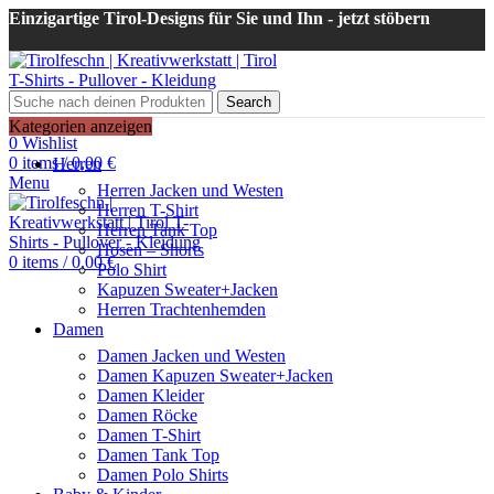
Einzigartige Tirol-Designs für Sie und Ihn - jetzt stöbern
Search
Login / Register
Kategorien anzeigen
0
Wishlist
0
items
/
0,00
€
Herren
Menu
Herren Jacken und Westen
Herren T-Shirt
Herren Tank Top
Hosen – Shorts
0
items
/
0,00
€
Polo Shirt
Kapuzen Sweater+Jacken
Herren Trachtenhemden
Damen
Damen Jacken und Westen
Damen Kapuzen Sweater+Jacken
Damen Kleider
Damen Röcke
Damen T-Shirt
Damen Tank Top
Damen Polo Shirts