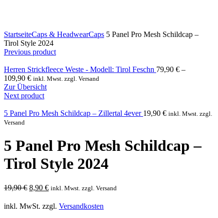
Click to enlarge
Startseite
Caps & Headwear
Caps
5 Panel Pro Mesh Schildcap –
Tirol Style 2024
Previous product
Herren Strickfleece Weste - Modell: Tirol Feschn
79,90
€
–
109,90
€
inkl. Mwst. zzgl. Versand
Zur Übersicht
Next product
5 Panel Pro Mesh Schildcap – Zillertal 4ever
19,90
€
inkl. Mwst. zzgl.
Versand
5 Panel Pro Mesh Schildcap –
Tirol Style 2024
Ursprünglicher
Aktueller
19,90
€
8,90
€
inkl. Mwst. zzgl. Versand
Preis
Preis
war:
ist:
inkl. MwSt.
zzgl.
Versandkosten
19,90 €
8,90 €.