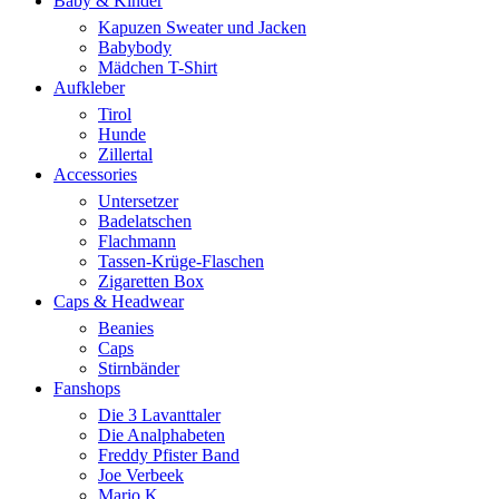
Baby & Kinder
Kapuzen Sweater und Jacken
Babybody
Mädchen T-Shirt
Aufkleber
Tirol
Hunde
Zillertal
Accessories
Untersetzer
Badelatschen
Flachmann
Tassen-Krüge-Flaschen
Zigaretten Box
Caps & Headwear
Beanies
Caps
Stirnbänder
Fanshops
Die 3 Lavanttaler
Die Analphabeten
Freddy Pfister Band
Joe Verbeek
Mario K.