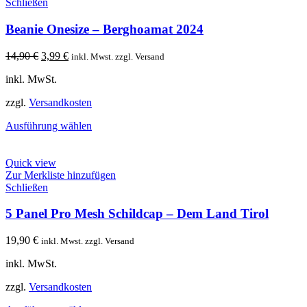
Schließen
Beanie Onesize – Berghoamat 2024
Ursprünglicher
Aktueller
14,90
€
3,99
€
inkl. Mwst. zzgl. Versand
Preis
Preis
inkl. MwSt.
war:
ist:
14,90 €
3,99 €.
zzgl.
Versandkosten
Ausführung wählen
Quick view
Zur Merkliste hinzufügen
Schließen
5 Panel Pro Mesh Schildcap – Dem Land Tirol
19,90
€
inkl. Mwst. zzgl. Versand
inkl. MwSt.
zzgl.
Versandkosten