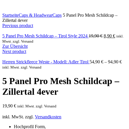
Click to enlarge
Startseite
Caps & Headwear
Caps
5 Panel Pro Mesh Schildcap –
Zillertal 4ever
Previous product
Ursprüngliche
Aktuell
5 Panel Pro Mesh Schildcap – Tirol Style 2024
19,90
€
8,90
€
inkl.
Preis
Preis
Mwst. zzgl. Versand
war:
ist:
Zur Übersicht
19,90 €
8,90 €.
Next product
Herren Strickfleece Weste - Modell: Adler Tirol
54,90
€
–
94,90
€
inkl. Mwst. zzgl. Versand
5 Panel Pro Mesh Schildcap –
Zillertal 4ever
19,90
€
inkl. Mwst. zzgl. Versand
inkl. MwSt.
zzgl.
Versandkosten
Hochprofil Form,