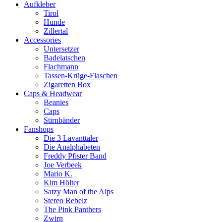
Aufkleber
Tirol
Hunde
Zillertal
Accessories
Untersetzer
Badelatschen
Flachmann
Tassen-Krüge-Flaschen
Zigaretten Box
Caps & Headwear
Beanies
Caps
Stirnbänder
Fanshops
Die 3 Lavanttaler
Die Analphabeten
Freddy Pfister Band
Joe Verbeek
Mario K.
Kim Hölter
Satzy Man of the Alps
Stereo Rebelz
The Pink Panthers
Zwirn