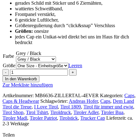
gerades Schild mit Sticker und 6 Ziernähten,
wattiertes Schweißband,
Frontpanel verstärkt,
6 gestickte Luftlöcher,
Größenregulierung durch “click&snap” Verschluss
Größen:
onesize
jedes Cap ein Unikat-wird direkt bei uns im Haus für dich
bedruckt
Grey / Black
Farbe
Größe
Leeren
5
Panel
In den Warenkorb
Pro
Zur Merkliste hinzufügen
Mesh
Schildcap
Artikelnummer:
MB6636-ZILLERTAL-4EVER
Kategorien:
Caps
,
–
Caps & Headwear
Schlagwörter:
Andreas Hofer
,
Caps
,
Dem Land
Zillertal
Tirol die Treue
,
I Love Tirol
,
Tirol 1809
,
Tirol für immer und ewig
,
4ever
Tirol Shop
,
Tirol Tshirt
,
Tiroldruck
,
Tiroler Adler
,
Tiroler Bua
,
Menge
Tiroler Madl
,
Tiroler Patriot
,
Tirolstick
,
Trucker Cap
Lieferzeit: ca.
2-3 Werktage
Teilen