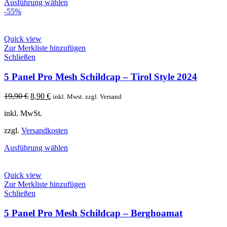
Ausführung wählen
-55%
Quick view
Zur Merkliste hinzufügen
Schließen
5 Panel Pro Mesh Schildcap – Tirol Style 2024
Ursprünglicher
Aktueller
19,90
€
8,90
€
inkl. Mwst. zzgl. Versand
Preis
Preis
inkl. MwSt.
war:
ist:
19,90 €
8,90 €.
zzgl.
Versandkosten
Ausführung wählen
Quick view
Zur Merkliste hinzufügen
Schließen
5 Panel Pro Mesh Schildcap – Berghoamat