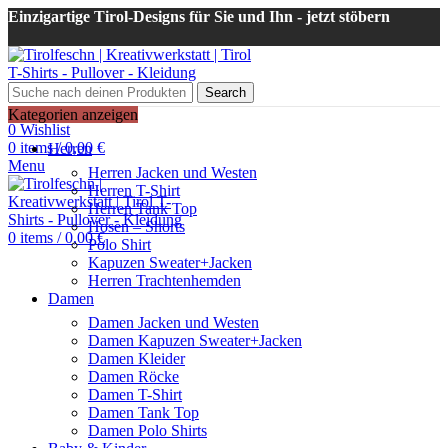
Einzigartige Tirol-Designs für Sie und Ihn - jetzt stöbern
Search
Login / Register
Kategorien anzeigen
0
Wishlist
0
items
/
0,00
€
Herren
Menu
Herren Jacken und Westen
Herren T-Shirt
Herren Tank Top
Hosen – Shorts
0
items
/
0,00
€
Polo Shirt
Kapuzen Sweater+Jacken
Herren Trachtenhemden
Damen
Damen Jacken und Westen
Damen Kapuzen Sweater+Jacken
Damen Kleider
Damen Röcke
Damen T-Shirt
Damen Tank Top
Damen Polo Shirts