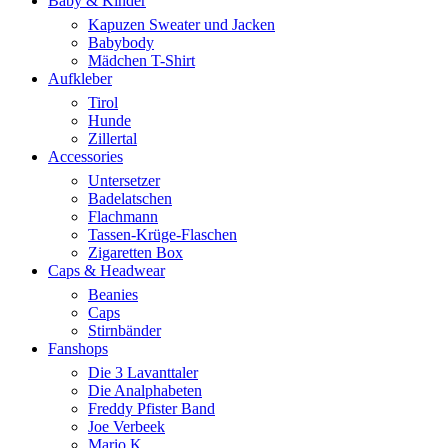
Baby & Kinder
Kapuzen Sweater und Jacken
Babybody
Mädchen T-Shirt
Aufkleber
Tirol
Hunde
Zillertal
Accessories
Untersetzer
Badelatschen
Flachmann
Tassen-Krüge-Flaschen
Zigaretten Box
Caps & Headwear
Beanies
Caps
Stirnbänder
Fanshops
Die 3 Lavanttaler
Die Analphabeten
Freddy Pfister Band
Joe Verbeek
Mario K.