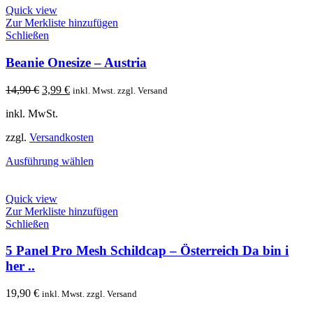
Quick view
Zur Merkliste hinzufügen
Schließen
Beanie Onesize – Austria
Ursprünglicher
Aktueller
14,90
€
3,99
€
inkl. Mwst. zzgl. Versand
Preis
Preis
inkl. MwSt.
war:
ist:
14,90 €
3,99 €.
zzgl.
Versandkosten
Ausführung wählen
Quick view
Zur Merkliste hinzufügen
Schließen
5 Panel Pro Mesh Schildcap – Österreich Da bin i
her ..
19,90
€
inkl. Mwst. zzgl. Versand