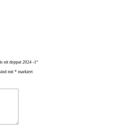
is nit deppat 2024 -1“
sind mit
*
markiert