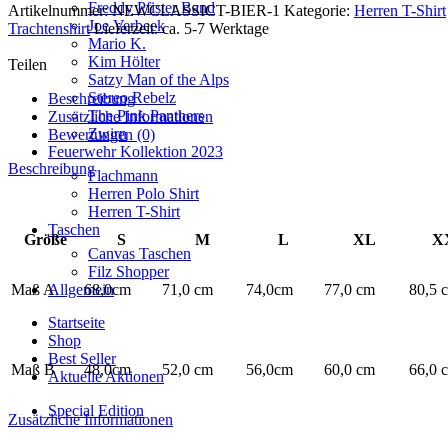
Mei
Freddy Pfister Band
Artikelnummer:
NEWCLASSICT-BIER-1
Kategorie:
Herren T-Shirt
Bier
Joe Verbeek
Trachtenshirt
Lieferzeit: ca. 5-7 Werktage
is
Mario K.
nit
Kim Hölter
Teilen
deppat
Satzy Man of the Alps
2024
Stereo Rebelz
Beschreibung
-1
The Pink Panthers
Zusätzliche Informationen
Menge
Zwirn
Bewertungen (0)
Feuerwehr Kollektion 2023
Beschreibung
Flachmann
Herren Polo Shirt
Herren T-Shirt
Taschen
Größe
S
M
L
XL
X
Canvas Taschen
Filz Shopper
Maß A
68,0cm
71,0 cm
74,0cm
77,0 cm
80,5 
Allgemein
Startseite
Shop
Best Seller
Maß B
48,0cm
52,0 cm
56,0cm
60,0 cm
66,0 
Aktuelle Aktionen
Special Edition
Zusätzliche Informationen