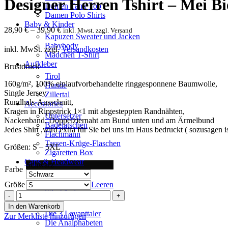
Designer Herren Tshirt – Mei Bie
Damen Tank Top
Damen Polo Shirts
Baby & Kinder
28,90
€
–
39,90
€
inkl. Mwst. zzgl. Versand
Kapuzen Sweater und Jacken
Babybody
inkl. MwSt.
zzgl.
Versandkosten
Mädchen T-Shirt
Aufkleber
Brustdruck
Tirol
160g/m², 100% einlaufvorbehandelte ringgesponnene Baumwolle,
Hunde
Single Jersey
Zillertal
Rundhals-Ausschnitt,
Accessories
Kragen in Rippstrick 1×1 mit abgesteppten Randnähten,
Untersetzer
Nackenband, Doppelziernaht am Bund unten und am Ärmelbund
Badelatschen
Jedes Shirt ,wird extra für Sie bei uns im Haus bedruckt ( sozusagen is
Flachmann
Tassen-Krüge-Flaschen
Größen: S – 5XL
Zigaretten Box
Caps & Headwear
Schwarz
Farbe
Beanies
Caps
Größe
Leeren
Stirnbänder
Designer
Fanshops
Herren
In den Warenkorb
Tshirt
Die 3 Lavanttaler
Zur Merkliste hinzufügen
–
Die Analphabeten