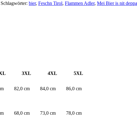
Schlagwörter:
bier
,
Feschn Tirol
,
Flammen Adler
,
Mei Bier is nit deppa
XL
3XL
4XL
5XL
cm
82,0 cm
84,0 cm
86,0 cm
cm
68,0 cm
73,0 cm
78,0 cm