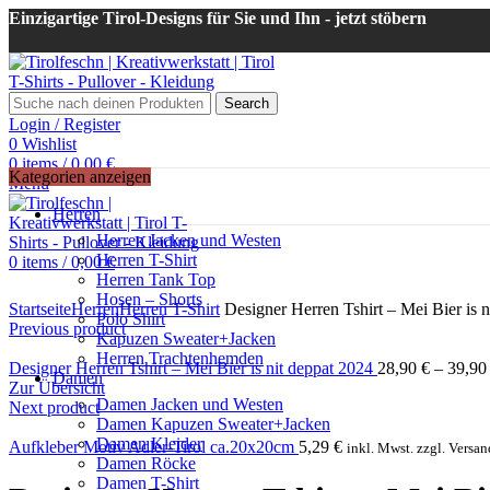
Einzigartige Tirol-Designs für Sie und Ihn - jetzt stöbern
Search
Login / Register
0
Wishlist
0
items
/
0,00
€
Kategorien anzeigen
Menu
Herren
Herren Jacken und Westen
Herren T-Shirt
0
items
/
0,00
€
Herren Tank Top
Click to enlarge
Hosen – Shorts
Startseite
Herren
Herren T-Shirt
Designer Herren Tshirt – Mei Bier is n
Polo Shirt
Previous product
Kapuzen Sweater+Jacken
Herren Trachtenhemden
Designer Herren Tshirt – Mei Bier is nit deppat 2024
28,90
€
–
39,9
Damen
Zur Übersicht
Damen Jacken und Westen
Next product
Damen Kapuzen Sweater+Jacken
Damen Kleider
Aufkleber Motiv Adler-Tirol ca.20x20cm
5,29
€
inkl. Mwst. zzgl. Versan
Damen Röcke
Damen T-Shirt