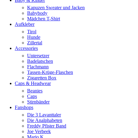
Baby & Kinder
Kapuzen Sweater und Jacken
Babybody
Mädchen T-Shirt
Aufkleber
Tirol
Hunde
Zillertal
Accessories
Untersetzer
Badelatschen
Flachmann
Tassen-Krüge-Flaschen
Zigaretten Box
Caps & Headwear
Beanies
Caps
Stirnbänder
Fanshops
Die 3 Lavanttaler
Die Analphabeten
Freddy Pfister Band
Joe Verbeek
Mario K.