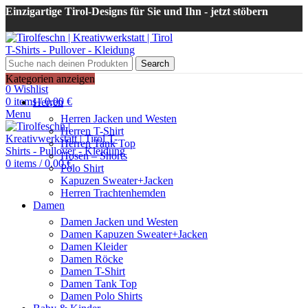
Einzigartige Tirol-Designs für Sie und Ihn - jetzt stöbern
Search
Login / Register
Kategorien anzeigen
0
Wishlist
0
items
/
0,00
€
Herren
Menu
Herren Jacken und Westen
Herren T-Shirt
Herren Tank Top
Hosen – Shorts
0
items
/
0,00
€
Polo Shirt
Kapuzen Sweater+Jacken
Herren Trachtenhemden
Damen
Damen Jacken und Westen
Damen Kapuzen Sweater+Jacken
Damen Kleider
Damen Röcke
Damen T-Shirt
Damen Tank Top
Damen Polo Shirts