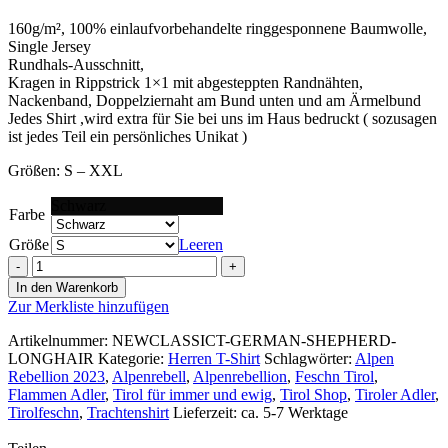
160g/m², 100% einlaufvorbehandelte ringgesponnene Baumwolle,
Single Jersey
Rundhals-Ausschnitt,
Kragen in Rippstrick 1×1 mit abgesteppten Randnähten,
Nackenband, Doppelziernaht am Bund unten und am Ärmelbund
Jedes Shirt ,wird extra für Sie bei uns im Haus bedruckt ( sozusagen
ist jedes Teil ein persönliches Unikat )
Größen: S – XXL
Schwarz
Farbe
Größe
Leeren
Designer
Herren
In den Warenkorb
Tshirt
Zur Merkliste hinzufügen
–
German
Artikelnummer:
NEWCLASSICT-GERMAN-SHEPHERD-
Shepherd
LONGHAIR
Kategorie:
Herren T-Shirt
Schlagwörter:
Alpen
Longhair
Rebellion 2023
,
Alpenrebell
,
Alpenrebellion
,
Feschn Tirol
,
2023
Flammen Adler
,
Tirol für immer und ewig
,
Tirol Shop
,
Tiroler Adler
,
Menge
Tirolfeschn
,
Trachtenshirt
Lieferzeit: ca. 5-7 Werktage