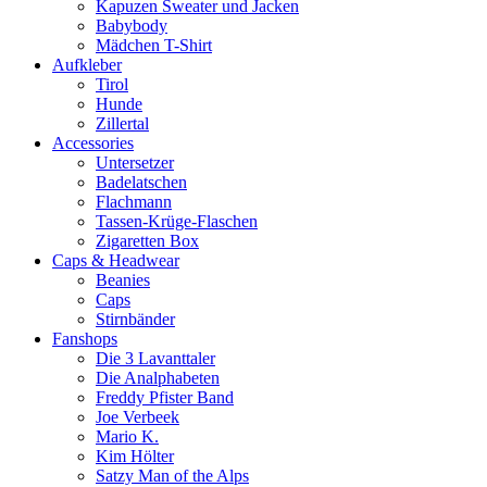
Kapuzen Sweater und Jacken
Babybody
Mädchen T-Shirt
Aufkleber
Tirol
Hunde
Zillertal
Accessories
Untersetzer
Badelatschen
Flachmann
Tassen-Krüge-Flaschen
Zigaretten Box
Caps & Headwear
Beanies
Caps
Stirnbänder
Fanshops
Die 3 Lavanttaler
Die Analphabeten
Freddy Pfister Band
Joe Verbeek
Mario K.
Kim Hölter
Satzy Man of the Alps