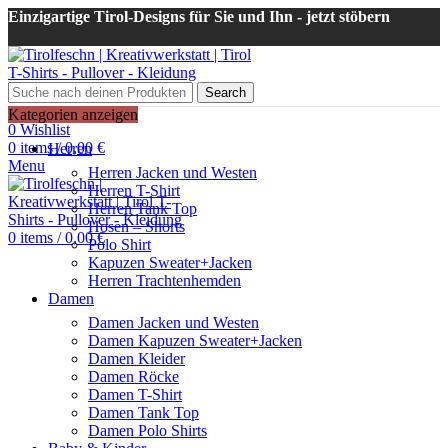
Einzigartige Tirol-Designs für Sie und Ihn - jetzt stöbern
Search
Login / Register
Kategorien anzeigen
0
Wishlist
0
items
/
0,00
€
Herren
Menu
Herren Jacken und Westen
Herren T-Shirt
Herren Tank Top
Hosen – Shorts
0
items
/
0,00
€
Polo Shirt
Kapuzen Sweater+Jacken
Herren Trachtenhemden
Damen
Damen Jacken und Westen
Damen Kapuzen Sweater+Jacken
Damen Kleider
Damen Röcke
Damen T-Shirt
Damen Tank Top
Damen Polo Shirts