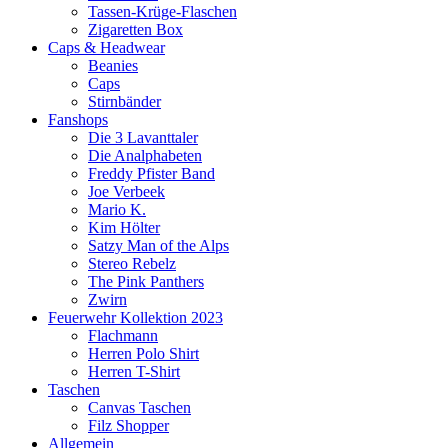
Tassen-Krüge-Flaschen
Zigaretten Box
Caps & Headwear
Beanies
Caps
Stirnbänder
Fanshops
Die 3 Lavanttaler
Die Analphabeten
Freddy Pfister Band
Joe Verbeek
Mario K.
Kim Hölter
Satzy Man of the Alps
Stereo Rebelz
The Pink Panthers
Zwirn
Feuerwehr Kollektion 2023
Flachmann
Herren Polo Shirt
Herren T-Shirt
Taschen
Canvas Taschen
Filz Shopper
Allgemein