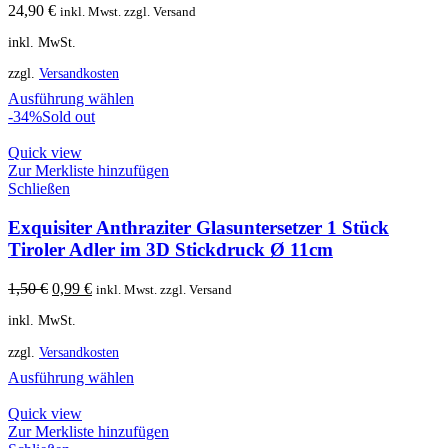
24,90
€
inkl. Mwst. zzgl. Versand
inkl. MwSt.
zzgl.
Versandkosten
Ausführung wählen
-34%
Sold out
Quick view
Zur Merkliste hinzufügen
Schließen
Exquisiter Anthraziter Glasuntersetzer 1 Stück
Tiroler Adler im 3D Stickdruck Ø 11cm
Ursprünglicher
Aktueller
1,50
€
0,99
€
inkl. Mwst. zzgl. Versand
Preis
Preis
inkl. MwSt.
war:
ist:
1,50 €
0,99 €.
zzgl.
Versandkosten
Ausführung wählen
Quick view
Zur Merkliste hinzufügen