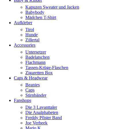
Baby & Kinder
Kapuzen Sweater und Jacken
Babybody
Mädchen T-Shirt
Aufkleber
Tirol
Hunde
Zillertal
Accessories
Untersetzer
Badelatschen
Flachmann
Tassen-Krüge-Flaschen
Zigaretten Box
Caps & Headwear
Beanies
Caps
Stirnbänder
Fanshops
Die 3 Lavanttaler
Die Analphabeten
Freddy Pfister Band
Joe Verbeek
Mario K.