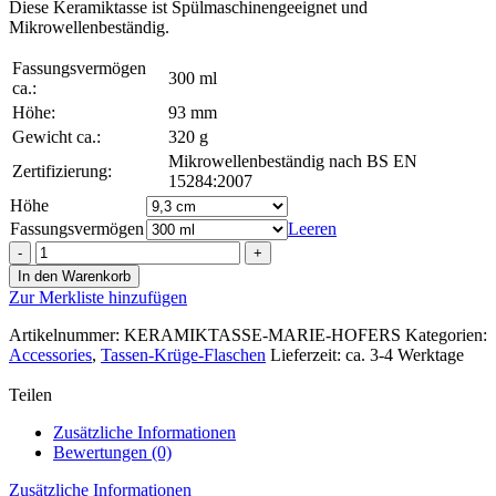
Diese Keramiktasse ist Spülmaschinengeeignet und
Mikrowellenbeständig.
Fassungsvermögen
300 ml
ca.:
Höhe:
93 mm
Gewicht ca.:
320 g
Mikrowellenbeständig nach BS EN
Zertifizierung:
15284:2007
Höhe
Fassungsvermögen
Leeren
Keramtiktasse
-
In den Warenkorb
Motiv
Zur Merkliste hinzufügen
"
die
Artikelnummer:
KERAMIKTASSE-MARIE-HOFERS
Kategorien:
Hofer
Accessories
,
Tassen-Krüge-Flaschen
Lieferzeit: ca. 3-4 Werktage
´s
"
Teilen
Menge
Zusätzliche Informationen
Bewertungen (0)
Zusätzliche Informationen