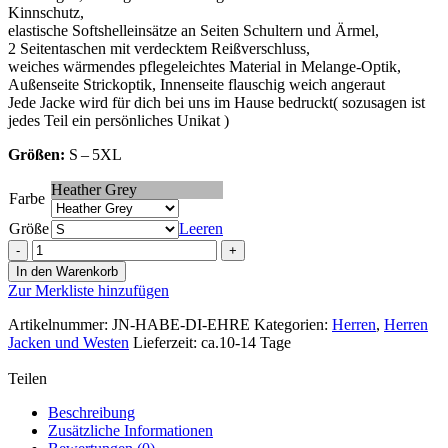
Kinnschutz,
elastische Softshelleinsätze an Seiten Schultern und Ärmel,
2 Seitentaschen mit verdecktem Reißverschluss,
weiches wärmendes pflegeleichtes Material in Melange-Optik,
Außenseite Strickoptik, Innenseite flauschig weich angeraut
Jede Jacke wird für dich bei uns im Hause bedruckt( sozusagen ist
jedes Teil ein persönliches Unikat )
Größen:
S – 5XL
Heather Grey
Farbe
Größe
Leeren
Herren
Strickfleece
In den Warenkorb
Jacke
Zur Merkliste hinzufügen
mit
Stehkragen
Artikelnummer:
JN-HABE-DI-EHRE
Kategorien:
Herren
,
Herren
Modell
Jacken und Westen
Lieferzeit: ca.10-14 Tage
Habe
di
Teilen
Ehre
Menge
Beschreibung
Zusätzliche Informationen