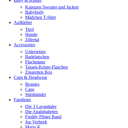
Baby & Kinder
Kapuzen Sweater und Jacken
Babybody
Mädchen T-Shirt
Aufkleber
Tirol
Hunde
Zillertal
Accessories
Untersetzer
Badelatschen
Flachmann
Tassen-Krüge-Flaschen
Zigaretten Box
Caps & Headwear
Beanies
Caps
Stirnbänder
Fanshops
Die 3 Lavanttaler
Die Analphabeten
Freddy Pfister Band
Joe Verbeek
Mario K.