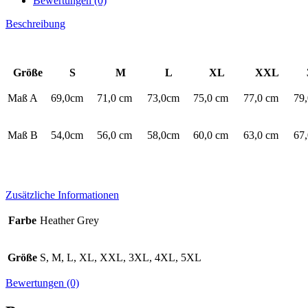
Bewertungen (0)
Beschreibung
Größe
S
M
L
XL
XXL
Maß A
69,0cm
71,0 cm
73,0cm
75,0 cm
77,0 cm
79
Maß B
54,0cm
56,0 cm
58,0cm
60,0 cm
63,0 cm
67
Zusätzliche Informationen
Farbe
Heather Grey
Größe
S, M, L, XL, XXL, 3XL, 4XL, 5XL
Bewertungen (0)