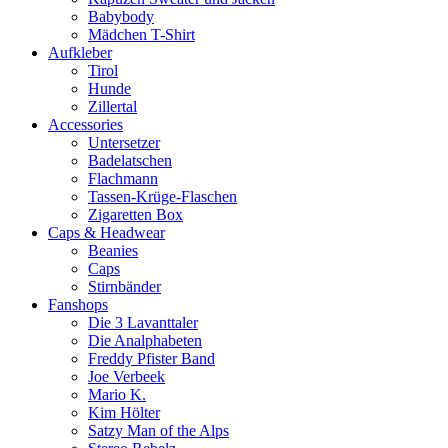
Babybody
Mädchen T-Shirt
Aufkleber
Tirol
Hunde
Zillertal
Accessories
Untersetzer
Badelatschen
Flachmann
Tassen-Krüge-Flaschen
Zigaretten Box
Caps & Headwear
Beanies
Caps
Stirnbänder
Fanshops
Die 3 Lavanttaler
Die Analphabeten
Freddy Pfister Band
Joe Verbeek
Mario K.
Kim Hölter
Satzy Man of the Alps