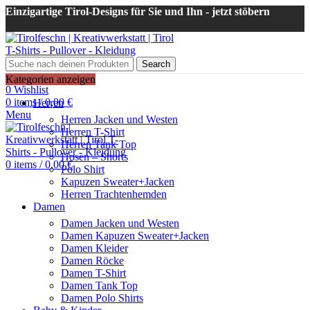
Einzigartige Tirol-Designs für Sie und Ihn - jetzt stöbern
Search
Login / Register
Kategorien anzeigen
0
Wishlist
0
items
/
0,00
€
Herren
Menu
Herren Jacken und Westen
Herren T-Shirt
Herren Tank Top
Hosen – Shorts
0
items
/
0,00
€
Polo Shirt
Kapuzen Sweater+Jacken
Herren Trachtenhemden
Damen
Damen Jacken und Westen
Damen Kapuzen Sweater+Jacken
Damen Kleider
Damen Röcke
Damen T-Shirt
Damen Tank Top
Damen Polo Shirts