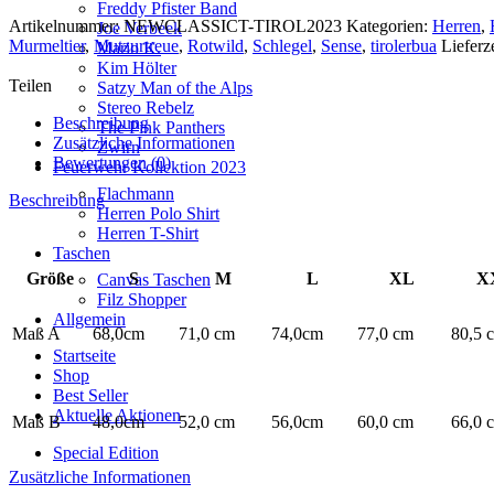
–
Freddy Pfister Band
Modell
Artikelnummer:
NEWCLASSICT-TIROL2023
Kategorien:
Herren
,
Joe Verbeek
Tirol
Murmeltier
,
Mutzurtreue
,
Rotwild
,
Schlegel
,
Sense
,
tirolerbua
Lieferze
Mario K.
Editon
Kim Hölter
2024
Teilen
Satzy Man of the Alps
Menge
Stereo Rebelz
Beschreibung
The Pink Panthers
Zusätzliche Informationen
Zwirn
Bewertungen (0)
Feuerwehr Kollektion 2023
Flachmann
Beschreibung
Herren Polo Shirt
Herren T-Shirt
Taschen
Größe
S
M
L
XL
X
Canvas Taschen
Filz Shopper
Allgemein
Maß A
68,0cm
71,0 cm
74,0cm
77,0 cm
80,5 
Startseite
Shop
Best Seller
Aktuelle Aktionen
Maß B
48,0cm
52,0 cm
56,0cm
60,0 cm
66,0 
Special Edition
Zusätzliche Informationen