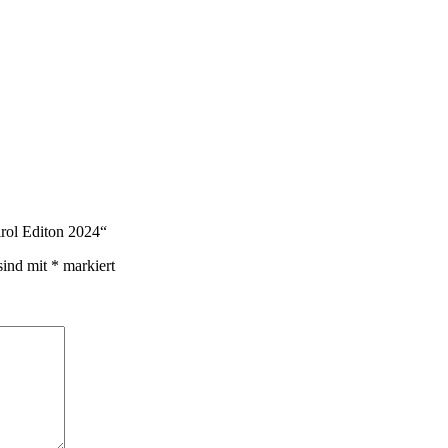
irol Editon 2024“
sind mit
*
markiert