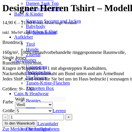
Damen Tank Top
Designer Herren Tshirt – Modell
Damen Polo Shirts
Baby & Kinder
Kapuzen Sweater und Jacken
14,90
€
–
21,90
€
inkl. Mwst. zzgl. Versand
Babybody
Mädchen T-Shirt
inkl. MwSt.
zzgl.
Versandkosten
Aufkleber
Brustdruck
Tirol
Hunde
160g/m², 100% einlaufvorbehandelte ringgesponnene Baumwolle,
Zillertal
Single Jersey
Accessories
Rundhals-Ausschnitt,
Untersetzer
Kragen in Rippstrick 1×1 mit abgesteppten Randnähten,
Badelatschen
Nackenband, Doppelziernaht am Bund unten und am Ärmelbund
Flachmann
Jedes Shirt ,wird extra für Sie bei uns im Haus bedruckt ( sozusagen is
Tassen-Krüge-Flaschen
Zigaretten Box
Größen: S – 5XL
Caps & Headwear
Weiß
Beanies
Farbe
Caps
Größe
Leeren
Stirnbänder
Designer
Fanshops
Herren
In den Warenkorb
Die 3 Lavanttaler
Tshirt
Zur Merkliste hinzufügen
Die Analphabeten