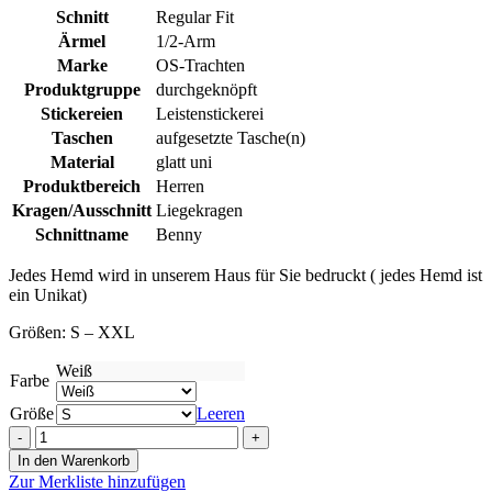
Schnitt
Regular Fit
Ärmel
1/2-Arm
Marke
OS-Trachten
Produktgruppe
durchgeknöpft
Stickereien
Leistenstickerei
Taschen
aufgesetzte Tasche(n)
Material
glatt uni
Produktbereich
Herren
Kragen/Ausschnitt
Liegekragen
Schnittname
Benny
Jedes Hemd wird in unserem Haus für Sie bedruckt ( jedes Hemd ist
ein Unikat)
Größen: S – XXL
Weiß
Farbe
Größe
Leeren
Designer
Herren
In den Warenkorb
Trachtenhemd
Zur Merkliste hinzufügen