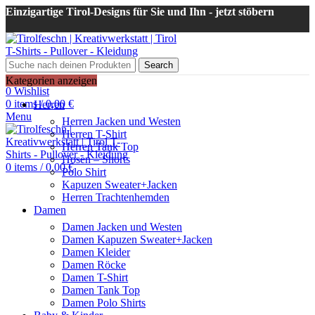
Einzigartige Tirol-Designs für Sie und Ihn - jetzt stöbern
Search
Login / Register
Kategorien anzeigen
0
Wishlist
0
items
/
0,00
€
Herren
Menu
Herren Jacken und Westen
Herren T-Shirt
Herren Tank Top
Hosen – Shorts
0
items
/
0,00
€
Polo Shirt
Kapuzen Sweater+Jacken
Herren Trachtenhemden
Damen
Damen Jacken und Westen
Damen Kapuzen Sweater+Jacken
Damen Kleider
Damen Röcke
Damen T-Shirt
Damen Tank Top
Damen Polo Shirts