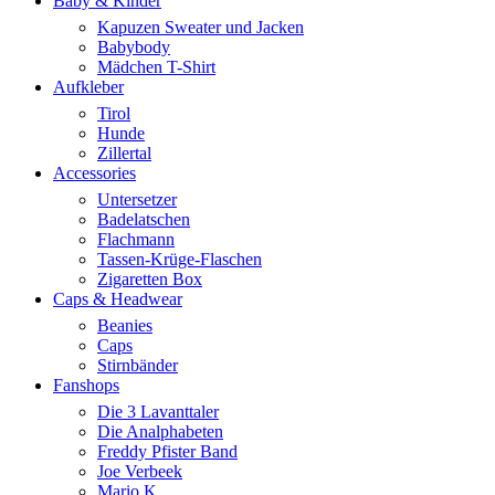
Baby & Kinder
Kapuzen Sweater und Jacken
Babybody
Mädchen T-Shirt
Aufkleber
Tirol
Hunde
Zillertal
Accessories
Untersetzer
Badelatschen
Flachmann
Tassen-Krüge-Flaschen
Zigaretten Box
Caps & Headwear
Beanies
Caps
Stirnbänder
Fanshops
Die 3 Lavanttaler
Die Analphabeten
Freddy Pfister Band
Joe Verbeek
Mario K.