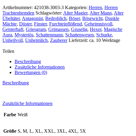
kurz
Modell
Artikelnummer:
421038-3003-3
Kategorien:
Herren
,
Herren
Almenweiß
Trachtenhemden
Schlagwörter:
Alter Magier
,
Alter Mann
,
Alter
&
Übeltäter
,
Antagonist
,
Bedrohlich
,
Böser
,
Bösewicht
,
Dunkle
Edelrausch
Mächte
,
Düster
,
Finster
,
Furchteinflößend
,
Geheimnisvoll
,
Menge
Geisterhaft
,
Griesgram
,
Grimassen
,
Gruselig
,
Hexer
,
Magische
Aura
,
Mysteriös
,
Schattenmann
,
Schattenwesen
,
Schurke
,
Unheilvoll
,
Unheimlich
,
Zauberer
Lieferzeit: ca. 10 Werktage
Teilen
Beschreibung
Zusätzliche Informationen
Bewertungen (0)
Beschreibung
Zusätzliche Informationen
Farbe
Weiß
Größe
S, M, L, XL, XXL, 3XL, 4XL, 5X