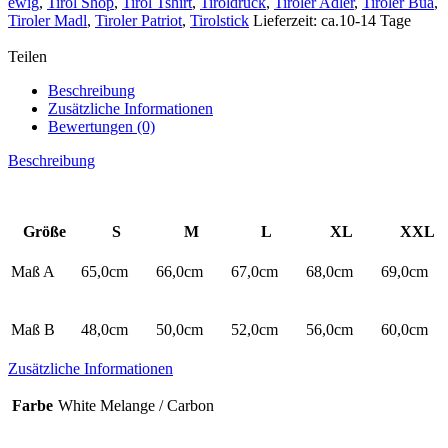
ewig
,
Tirol Shop
,
Tirol Tshirt
,
Tiroldruck
,
Tiroler Adler
,
Tiroler Bua
,
Tirol
Tiroler Madl
,
Tiroler Patriot
,
Tirolstick
Lieferzeit: ca.10-14 Tage
–
nur
Teilen
für
kurze
Beschreibung
Zeit
Zusätzliche Informationen
Menge
Bewertungen (0)
Beschreibung
Größe
S
M
L
XL
XXL
Maß A
65,0cm
66,0cm
67,0cm
68,0cm
69,0cm
Maß B
48,0cm
50,0cm
52,0cm
56,0cm
60,0cm
Zusätzliche Informationen
Farbe
White Melange / Carbon