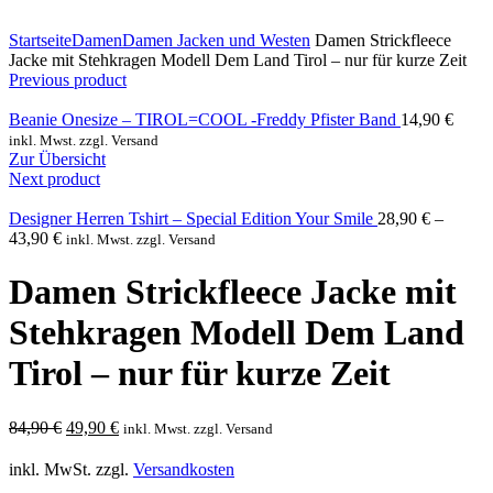
Click to enlarge
Startseite
Damen
Damen Jacken und Westen
Damen Strickfleece
Jacke mit Stehkragen Modell Dem Land Tirol – nur für kurze Zeit
Previous product
Beanie Onesize – TIROL=COOL -Freddy Pfister Band
14,90
€
inkl. Mwst. zzgl. Versand
Zur Übersicht
Next product
Designer Herren Tshirt – Special Edition Your Smile
28,90
€
–
43,90
€
inkl. Mwst. zzgl. Versand
Damen Strickfleece Jacke mit
Stehkragen Modell Dem Land
Tirol – nur für kurze Zeit
Ursprünglicher
Aktueller
84,90
€
49,90
€
inkl. Mwst. zzgl. Versand
Preis
Preis
war:
ist:
inkl. MwSt.
zzgl.
Versandkosten
84,90 €
49,90 €.