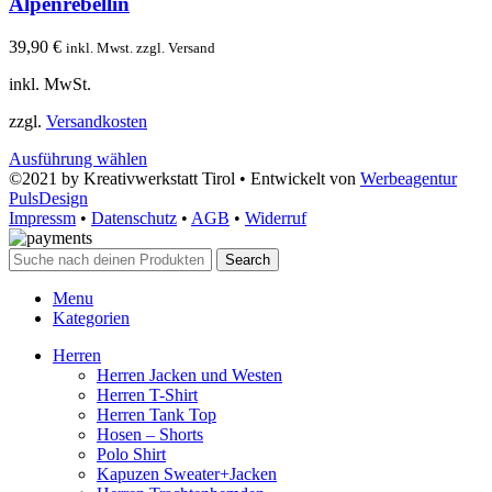
Alpenrebellin
39,90
€
inkl. Mwst. zzgl. Versand
inkl. MwSt.
zzgl.
Versandkosten
Ausführung wählen
©2021 by Kreativwerkstatt Tirol • Entwickelt von
Werbeagentur
PulsDesign
Impressm
•
Datenschutz
•
AGB
•
Widerruf
Search
Menu
Kategorien
Herren
Herren Jacken und Westen
Herren T-Shirt
Herren Tank Top
Hosen – Shorts
Polo Shirt
Kapuzen Sweater+Jacken