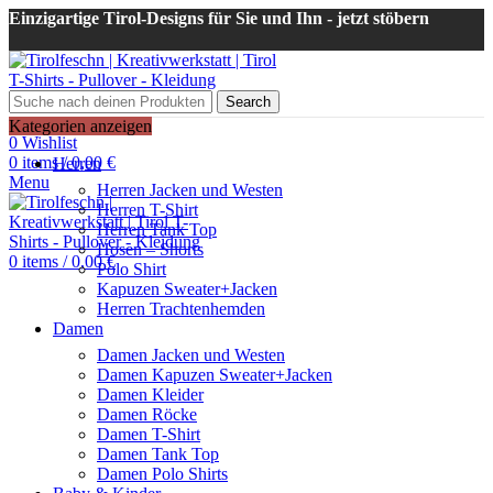
Einzigartige Tirol-Designs für Sie und Ihn - jetzt stöbern
Search
Login / Register
Kategorien anzeigen
0
Wishlist
0
items
/
0,00
€
Herren
Menu
Herren Jacken und Westen
Herren T-Shirt
Herren Tank Top
Hosen – Shorts
0
items
/
0,00
€
Polo Shirt
Kapuzen Sweater+Jacken
Herren Trachtenhemden
Damen
Damen Jacken und Westen
Damen Kapuzen Sweater+Jacken
Damen Kleider
Damen Röcke
Damen T-Shirt
Damen Tank Top
Damen Polo Shirts