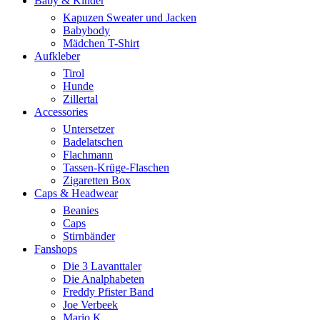
Baby & Kinder
Kapuzen Sweater und Jacken
Babybody
Mädchen T-Shirt
Aufkleber
Tirol
Hunde
Zillertal
Accessories
Untersetzer
Badelatschen
Flachmann
Tassen-Krüge-Flaschen
Zigaretten Box
Caps & Headwear
Beanies
Caps
Stirnbänder
Fanshops
Die 3 Lavanttaler
Die Analphabeten
Freddy Pfister Band
Joe Verbeek
Mario K.