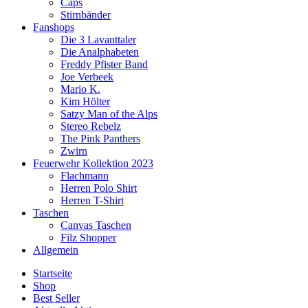
Caps
Stirnbänder
Fanshops
Die 3 Lavanttaler
Die Analphabeten
Freddy Pfister Band
Joe Verbeek
Mario K.
Kim Hölter
Satzy Man of the Alps
Stereo Rebelz
The Pink Panthers
Zwirn
Feuerwehr Kollektion 2023
Flachmann
Herren Polo Shirt
Herren T-Shirt
Taschen
Canvas Taschen
Filz Shopper
Allgemein
Startseite
Shop
Best Seller