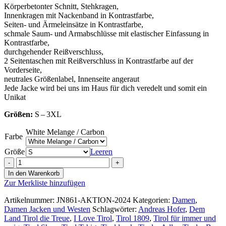
Körperbetonter Schnitt, Stehkragen,
Innenkragen mit Nackenband in Kontrastfarbe,
Seiten- und Ärmeleinsätze in Kontrastfarbe,
schmale Saum- und Armabschlüsse mit elastischer Einfassung in
Kontrastfarbe,
durchgehender Reißverschluss,
2 Seitentaschen mit Reißverschluss in Kontrastfarbe auf der
Vorderseite,
neutrales Größenlabel, Innenseite angeraut
Jede Jacke wird bei uns im Haus für dich veredelt und somit ein
Unikat
Größen:
S – 3XL
White Melange / Carbon
Farbe
Größe
Leeren
Damen
Strickfleece
In den Warenkorb
Jacke
Zur Merkliste hinzufügen
mit
Stehkragen
Artikelnummer:
JN861-AKTION-2024
Kategorien:
Damen
,
Modell
Damen Jacken und Westen
Schlagwörter:
Andreas Hofer
,
Dem
Dem
Land Tirol die Treue
,
I Love Tirol
,
Tirol 1809
,
Tirol für immer und
Land