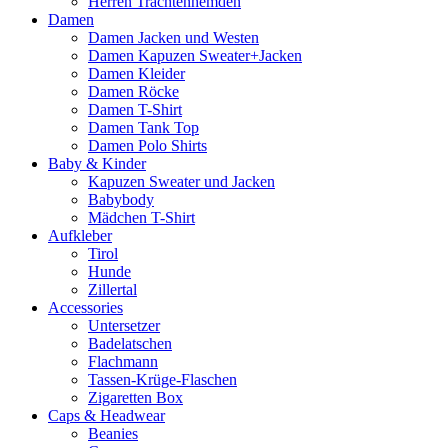
Herren Trachtenhemden
Damen
Damen Jacken und Westen
Damen Kapuzen Sweater+Jacken
Damen Kleider
Damen Röcke
Damen T-Shirt
Damen Tank Top
Damen Polo Shirts
Baby & Kinder
Kapuzen Sweater und Jacken
Babybody
Mädchen T-Shirt
Aufkleber
Tirol
Hunde
Zillertal
Accessories
Untersetzer
Badelatschen
Flachmann
Tassen-Krüge-Flaschen
Zigaretten Box
Caps & Headwear
Beanies