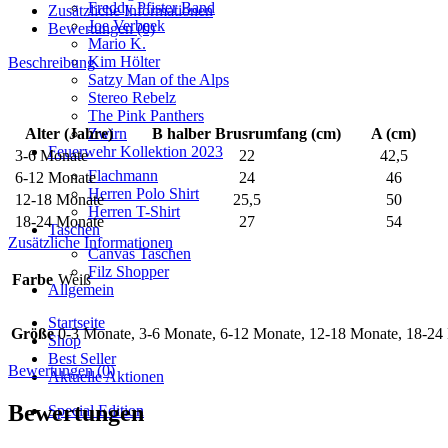
Freddy Pfister Band
Zusätzliche Informationen
Joe Verbeek
Bewertungen (0)
Mario K.
Kim Hölter
Beschreibung
Satzy Man of the Alps
Stereo Rebelz
The Pink Panthers
Alter (Jahre)
B halber Brusrumfang (cm)
A (cm)
Zwirn
Feuerwehr Kollektion 2023
3-6 Monate
22
42,5
Flachmann
6-12 Monate
24
46
Herren Polo Shirt
12-18 Monate
25,5
50
Herren T-Shirt
18-24 Monate
27
54
Taschen
Zusätzliche Informationen
Canvas Taschen
Filz Shopper
Farbe
Weiß
Allgemein
Startseite
Größe
0-3 Monate, 3-6 Monate, 6-12 Monate, 12-18 Monate, 18-24
Shop
Best Seller
Bewertungen (0)
Aktuelle Aktionen
Bewertungen
Special Edition