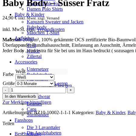
Baby Body – Süsser Fratz
Damen Tank Top
Damen Polo Shirts
Baby & Kinder
24,90
€
inkl. Mwst. zzgl. Versand
Kapuzen Sweater und Jacken
Babybody
inkl. MwSt.
zzgl.
Versandkosten
Mädchen T-Shirt
Aufkleber
Material:
200g/m², 100% gekämmte OCS zertifizierte Bio-Baumwolle
Überlappender Rundhalsausschnitt, Einfassung an Ausschnitt, Ärmel
Tirol
Jeder Body ,wird extra für Sie bei uns im Haus bedruckt ( sozusagen is
Hunde
Zillertal
Accessories
Untersetzer
Weiß
Farbe
Badelatschen
Flachmann
Größe
Leeren
Tassen-Krüge-Flaschen
Baby
Zigaretten Box
Body
Caps & Headwear
In den Warenkorb
–
Zur Merkliste hinzufügen
Beanies
Süsser
Caps
Fratz
Artikelnummer:
BZ10-10002-1-1-1
Kategorien:
Baby & Kinder
,
Bab
Stirnbänder
Menge
Fanshops
Teilen
Die 3 Lavanttaler
Die Analphabeten
Beschreibung