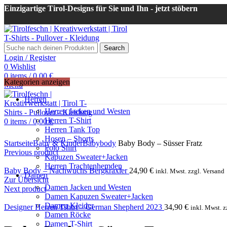
Einzigartige Tirol-Designs für Sie und Ihn - jetzt stöbern
Search
Login / Register
0
Wishlist
0
items
/
0,00
€
Kategorien anzeigen
Menu
Herren
Herren Jacken und Westen
Herren T-Shirt
0
items
/
0,00
€
Herren Tank Top
Click to enlarge
Hosen – Shorts
Startseite
Baby & Kinder
Babybody
Baby Body – Süsser Fratz
Polo Shirt
Previous product
Kapuzen Sweater+Jacken
Herren Trachtenhemden
Baby Body – Nachwuchs Bergkraxler
24,90
€
inkl. Mwst. zzgl. Versand
Damen
Zur Übersicht
Damen Jacken und Westen
Next product
Damen Kapuzen Sweater+Jacken
Damen Kleider
Designer Herren Tshirt – German Shepherd 2023
34,90
€
inkl. Mwst. z
Damen Röcke
Damen T-Shirt