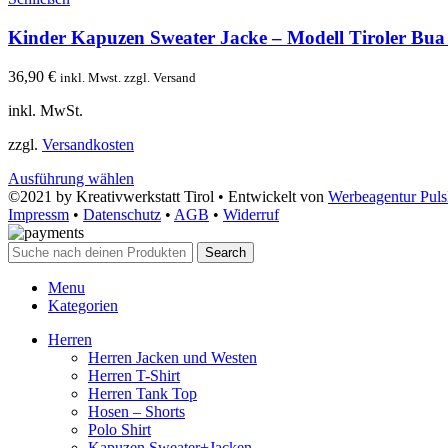
Kinder Kapuzen Sweater Jacke – Modell Tiroler Bua
36,90
€
inkl. Mwst. zzgl. Versand
inkl. MwSt.
zzgl.
Versandkosten
Ausführung wählen
©2021 by Kreativwerkstatt Tirol • Entwickelt von
Werbeagentur Pul
Impressm
•
Datenschutz
•
AGB
•
Widerruf
Search
Menu
Kategorien
Herren
Herren Jacken und Westen
Herren T-Shirt
Herren Tank Top
Hosen – Shorts
Polo Shirt
Kapuzen Sweater+Jacken