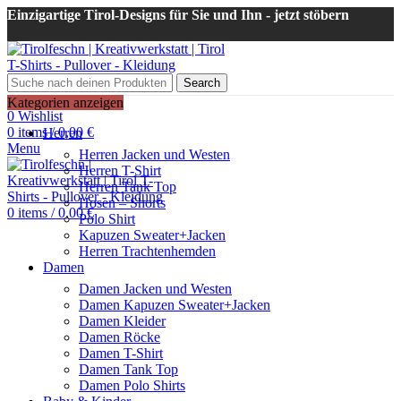
Einzigartige Tirol-Designs für Sie und Ihn - jetzt stöbern
Search
Login / Register
Kategorien anzeigen
0
Wishlist
0
items
/
0,00
€
Herren
Menu
Herren Jacken und Westen
Herren T-Shirt
Herren Tank Top
Hosen – Shorts
0
items
/
0,00
€
Polo Shirt
Kapuzen Sweater+Jacken
Herren Trachtenhemden
Damen
Damen Jacken und Westen
Damen Kapuzen Sweater+Jacken
Damen Kleider
Damen Röcke
Damen T-Shirt
Damen Tank Top
Damen Polo Shirts