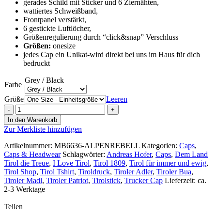
gerades Schild mit Sticker und 6 Ziernähten,
wattiertes Schweißband,
Frontpanel verstärkt,
6 gestickte Luftlöcher,
Größenregulierung durch “click&snap” Verschluss
Größen:
onesize
jedes Cap ein Unikat-wird direkt bei uns im Haus für dich
bedruckt
Grey / Black
Farbe
Größe
Leeren
5
Panel
In den Warenkorb
Pro
Zur Merkliste hinzufügen
Mesh
Schildcap
Artikelnummer:
MB6636-ALPENREBELL
Kategorien:
Caps
,
–
Caps & Headwear
Schlagwörter:
Andreas Hofer
,
Caps
,
Dem Land
Alpenrebell
Tirol die Treue
,
I Love Tirol
,
Tirol 1809
,
Tirol für immer und ewig
,
Menge
Tirol Shop
,
Tirol Tshirt
,
Tiroldruck
,
Tiroler Adler
,
Tiroler Bua
,
Tiroler Madl
,
Tiroler Patriot
,
Tirolstick
,
Trucker Cap
Lieferzeit: ca.
2-3 Werktage
Teilen