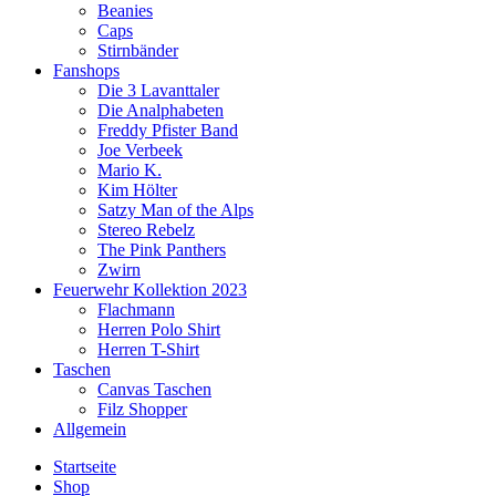
Beanies
Caps
Stirnbänder
Fanshops
Die 3 Lavanttaler
Die Analphabeten
Freddy Pfister Band
Joe Verbeek
Mario K.
Kim Hölter
Satzy Man of the Alps
Stereo Rebelz
The Pink Panthers
Zwirn
Feuerwehr Kollektion 2023
Flachmann
Herren Polo Shirt
Herren T-Shirt
Taschen
Canvas Taschen
Filz Shopper
Allgemein
Startseite
Shop