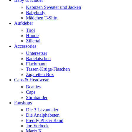
Baby & Kinder
Kapuzen Sweater und Jacken
Babybody
Mädchen T-Shirt
Aufkleber
Tirol
Hunde
Zillertal
Accessories
Untersetzer
Badelatschen
Flachmann
Tassen-Krüge-Flaschen
Zigaretten Box
Caps & Headwear
Beanies
Caps
Stirnbänder
Fanshops
Die 3 Lavanttaler
Die Analphabeten
Freddy Pfister Band
Joe Verbeek
Mario K.