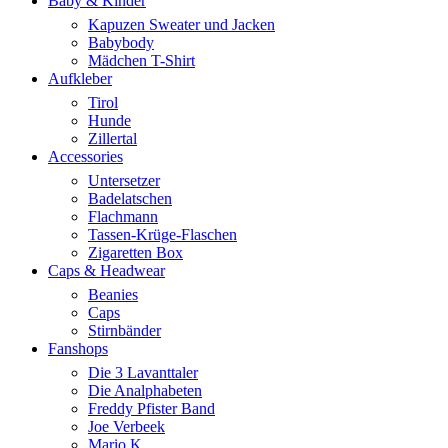
Baby & Kinder
Kapuzen Sweater und Jacken
Babybody
Mädchen T-Shirt
Aufkleber
Tirol
Hunde
Zillertal
Accessories
Untersetzer
Badelatschen
Flachmann
Tassen-Krüge-Flaschen
Zigaretten Box
Caps & Headwear
Beanies
Caps
Stirnbänder
Fanshops
Die 3 Lavanttaler
Die Analphabeten
Freddy Pfister Band
Joe Verbeek
Mario K.