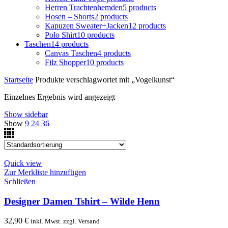
Herren Trachtenhemden
5 products
Hosen – Shorts
2 products
Kapuzen Sweater+Jacken
12 products
Polo Shirt
10 products
Taschen
14 products
Canvas Taschen
4 products
Filz Shopper
10 products
Startseite
Produkte verschlagwortet mit „Vogelkunst“
Einzelnes Ergebnis wird angezeigt
Show sidebar
Show
9
24
36
Quick view
Zur Merkliste hinzufügen
Schließen
Designer Damen Tshirt – Wilde Henn
32,90
€
inkl. Mwst. zzgl. Versand