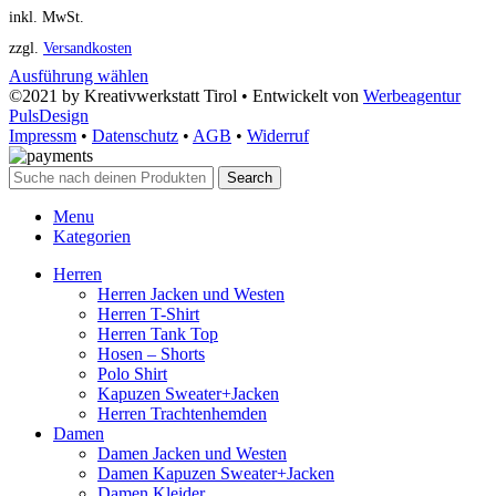
inkl. MwSt.
zzgl.
Versandkosten
Ausführung wählen
©2021 by Kreativwerkstatt Tirol • Entwickelt von
Werbeagentur
PulsDesign
Impressm
•
Datenschutz
•
AGB
•
Widerruf
Search
Menu
Kategorien
Herren
Herren Jacken und Westen
Herren T-Shirt
Herren Tank Top
Hosen – Shorts
Polo Shirt
Kapuzen Sweater+Jacken
Herren Trachtenhemden
Damen
Damen Jacken und Westen
Damen Kapuzen Sweater+Jacken
Damen Kleider