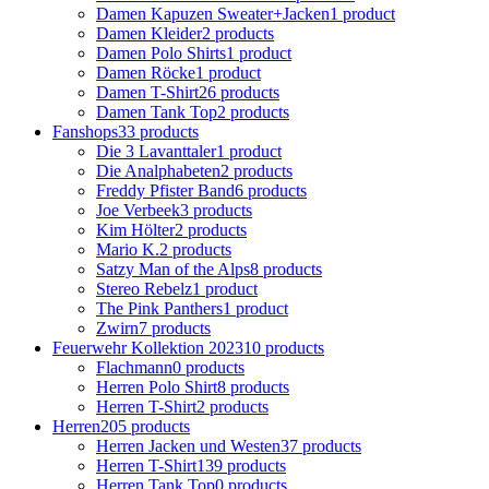
Damen Kapuzen Sweater+Jacken
1 product
Damen Kleider
2 products
Damen Polo Shirts
1 product
Damen Röcke
1 product
Damen T-Shirt
26 products
Damen Tank Top
2 products
Fanshops
33 products
Die 3 Lavanttaler
1 product
Die Analphabeten
2 products
Freddy Pfister Band
6 products
Joe Verbeek
3 products
Kim Hölter
2 products
Mario K.
2 products
Satzy Man of the Alps
8 products
Stereo Rebelz
1 product
The Pink Panthers
1 product
Zwirn
7 products
Feuerwehr Kollektion 2023
10 products
Flachmann
0 products
Herren Polo Shirt
8 products
Herren T-Shirt
2 products
Herren
205 products
Herren Jacken und Westen
37 products
Herren T-Shirt
139 products
Herren Tank Top
0 products