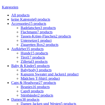
Kategorien
All
products
keine Kategorie
0 products
Accessories
15 products
Badelatschen
3 products
Flachmann
7 products
Tassen-Krüge-Flaschen
2 products
Untersetzer
1 product
Zigaretten Box
2 products
Aufkleber
35 products
Hunde
15 products
Tirol
17 products
Zillertal
3 products
Baby & Kinder
5 products
Babybody
3 products
Kapuzen Sweater und Jacken
1 product
Mädchen T-Shirt
1 product
Caps & Headwear
27 products
Beanies
16 products
Caps
9 products
Stirnbänder
2 products
Damen
38 products
Damen Jacken und Westen
5 products