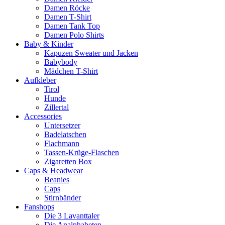
Damen Röcke
Damen T-Shirt
Damen Tank Top
Damen Polo Shirts
Baby & Kinder
Kapuzen Sweater und Jacken
Babybody
Mädchen T-Shirt
Aufkleber
Tirol
Hunde
Zillertal
Accessories
Untersetzer
Badelatschen
Flachmann
Tassen-Krüge-Flaschen
Zigaretten Box
Caps & Headwear
Beanies
Caps
Stirnbänder
Fanshops
Die 3 Lavanttaler
Die Analphabeten