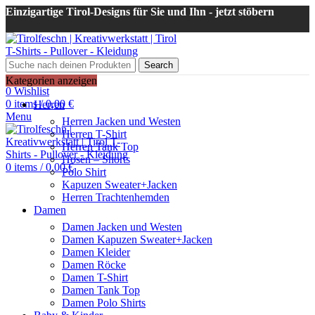
Einzigartige Tirol-Designs für Sie und Ihn - jetzt stöbern
Search
Login / Register
Kategorien anzeigen
0
Wishlist
0
items
/
0,00
€
Herren
Menu
Herren Jacken und Westen
Herren T-Shirt
Herren Tank Top
Hosen – Shorts
0
items
/
0,00
€
Polo Shirt
Kapuzen Sweater+Jacken
Herren Trachtenhemden
Damen
Damen Jacken und Westen
Damen Kapuzen Sweater+Jacken
Damen Kleider
Damen Röcke
Damen T-Shirt
Damen Tank Top
Damen Polo Shirts