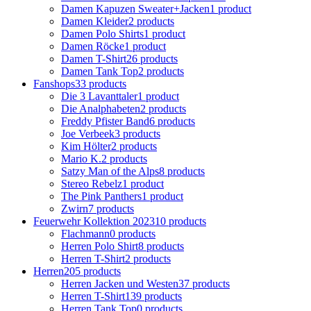
Damen Kapuzen Sweater+Jacken
1 product
Damen Kleider
2 products
Damen Polo Shirts
1 product
Damen Röcke
1 product
Damen T-Shirt
26 products
Damen Tank Top
2 products
Fanshops
33 products
Die 3 Lavanttaler
1 product
Die Analphabeten
2 products
Freddy Pfister Band
6 products
Joe Verbeek
3 products
Kim Hölter
2 products
Mario K.
2 products
Satzy Man of the Alps
8 products
Stereo Rebelz
1 product
The Pink Panthers
1 product
Zwirn
7 products
Feuerwehr Kollektion 2023
10 products
Flachmann
0 products
Herren Polo Shirt
8 products
Herren T-Shirt
2 products
Herren
205 products
Herren Jacken und Westen
37 products
Herren T-Shirt
139 products
Herren Tank Top
0 products