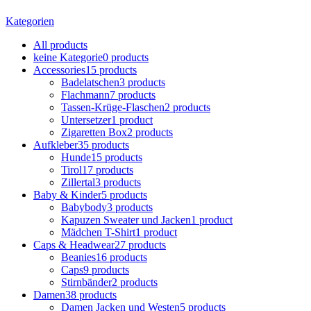
Kategorien
All
products
keine Kategorie
0 products
Accessories
15 products
Badelatschen
3 products
Flachmann
7 products
Tassen-Krüge-Flaschen
2 products
Untersetzer
1 product
Zigaretten Box
2 products
Aufkleber
35 products
Hunde
15 products
Tirol
17 products
Zillertal
3 products
Baby & Kinder
5 products
Babybody
3 products
Kapuzen Sweater und Jacken
1 product
Mädchen T-Shirt
1 product
Caps & Headwear
27 products
Beanies
16 products
Caps
9 products
Stirnbänder
2 products
Damen
38 products
Damen Jacken und Westen
5 products