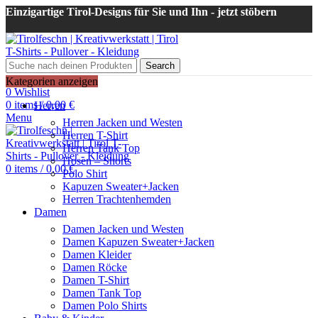
Einzigartige Tirol-Designs für Sie und Ihn - jetzt stöbern
Search
Login / Register
Kategorien anzeigen
0
Wishlist
0
items
/
0,00
€
Herren
Menu
Herren Jacken und Westen
Herren T-Shirt
Herren Tank Top
Hosen – Shorts
0
items
/
0,00
€
Polo Shirt
Kapuzen Sweater+Jacken
Herren Trachtenhemden
Damen
Damen Jacken und Westen
Damen Kapuzen Sweater+Jacken
Damen Kleider
Damen Röcke
Damen T-Shirt
Damen Tank Top
Damen Polo Shirts