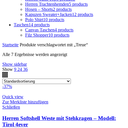
Herren Trachtenhemden
5 products
Hosen – Shorts
2 products
Kapuzen Sweater+Jacken
12 products
Polo Shirt
10 products
Taschen
14 products
Canvas Taschen
4 products
Filz Shopper
10 products
Startseite
Produkte verschlagwortet mit „Treue“
Alle 7 Ergebnisse werden angezeigt
Show sidebar
Show
9
24
36
-37%
Quick view
Zur Merkliste hinzufügen
Schließen
Herren Softshell Weste mit Stehkragen – Modell:
Tirol 4ever