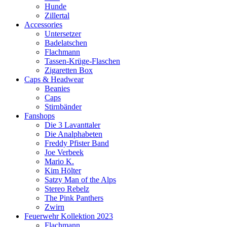
Hunde
Zillertal
Accessories
Untersetzer
Badelatschen
Flachmann
Tassen-Krüge-Flaschen
Zigaretten Box
Caps & Headwear
Beanies
Caps
Stirnbänder
Fanshops
Die 3 Lavanttaler
Die Analphabeten
Freddy Pfister Band
Joe Verbeek
Mario K.
Kim Hölter
Satzy Man of the Alps
Stereo Rebelz
The Pink Panthers
Zwirn
Feuerwehr Kollektion 2023
Flachmann