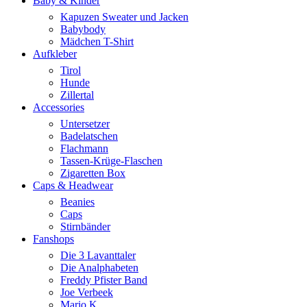
Baby & Kinder
Kapuzen Sweater und Jacken
Babybody
Mädchen T-Shirt
Aufkleber
Tirol
Hunde
Zillertal
Accessories
Untersetzer
Badelatschen
Flachmann
Tassen-Krüge-Flaschen
Zigaretten Box
Caps & Headwear
Beanies
Caps
Stirnbänder
Fanshops
Die 3 Lavanttaler
Die Analphabeten
Freddy Pfister Band
Joe Verbeek
Mario K.