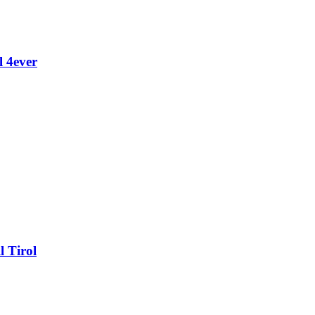
l 4ever
l Tirol