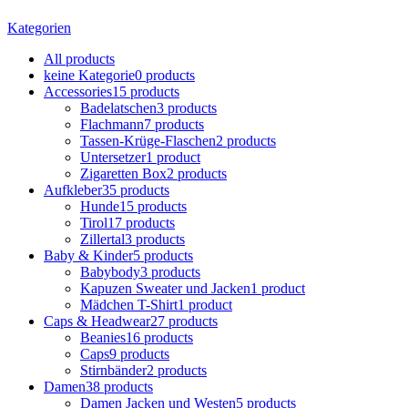
Kategorien
All
products
keine Kategorie
0 products
Accessories
15 products
Badelatschen
3 products
Flachmann
7 products
Tassen-Krüge-Flaschen
2 products
Untersetzer
1 product
Zigaretten Box
2 products
Aufkleber
35 products
Hunde
15 products
Tirol
17 products
Zillertal
3 products
Baby & Kinder
5 products
Babybody
3 products
Kapuzen Sweater und Jacken
1 product
Mädchen T-Shirt
1 product
Caps & Headwear
27 products
Beanies
16 products
Caps
9 products
Stirnbänder
2 products
Damen
38 products
Damen Jacken und Westen
5 products