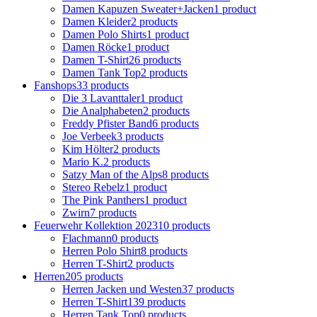
Damen Kapuzen Sweater+Jacken
1 product
Damen Kleider
2 products
Damen Polo Shirts
1 product
Damen Röcke
1 product
Damen T-Shirt
26 products
Damen Tank Top
2 products
Fanshops
33 products
Die 3 Lavanttaler
1 product
Die Analphabeten
2 products
Freddy Pfister Band
6 products
Joe Verbeek
3 products
Kim Hölter
2 products
Mario K.
2 products
Satzy Man of the Alps
8 products
Stereo Rebelz
1 product
The Pink Panthers
1 product
Zwirn
7 products
Feuerwehr Kollektion 2023
10 products
Flachmann
0 products
Herren Polo Shirt
8 products
Herren T-Shirt
2 products
Herren
205 products
Herren Jacken und Westen
37 products
Herren T-Shirt
139 products
Herren Tank Top
0 products