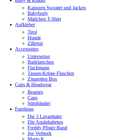
Baby & Kinder
Kapuzen Sweater und Jacken
Babybody
Mädchen T-Shirt
Aufkleber
Tirol
Hunde
Zillertal
Accessories
Untersetzer
Badelatschen
Flachmann
Tassen-Krüge-Flaschen
Zigaretten Box
Caps & Headwear
Beanies
Caps
Stirnbänder
Fanshops
Die 3 Lavanttaler
Die Analphabeten
Freddy Pfister Band
Joe Verbeek
Mario K.