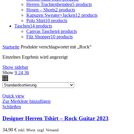
Herren Trachtenhemden
5 products
Hosen – Shorts
2 products
Kapuzen Sweater+Jacken
12 products
Polo Shirt
10 products
Taschen
14 products
Canvas Taschen
4 products
Filz Shopper
10 products
Startseite
Produkte verschlagwortet mit „Rock“
Einzelnes Ergebnis wird angezeigt
Show sidebar
Show
9
24
36
Quick view
Zur Merkliste hinzufügen
Schließen
Designer Herren Tshirt – Rock Guitar 2023
34,90
€
inkl. Mwst. zzgl. Versand