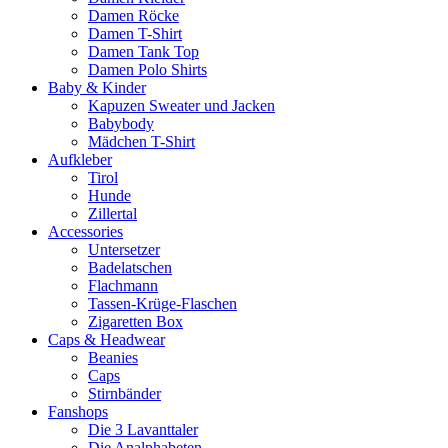
Damen Röcke
Damen T-Shirt
Damen Tank Top
Damen Polo Shirts
Baby & Kinder
Kapuzen Sweater und Jacken
Babybody
Mädchen T-Shirt
Aufkleber
Tirol
Hunde
Zillertal
Accessories
Untersetzer
Badelatschen
Flachmann
Tassen-Krüge-Flaschen
Zigaretten Box
Caps & Headwear
Beanies
Caps
Stirnbänder
Fanshops
Die 3 Lavanttaler
Die Analphabeten