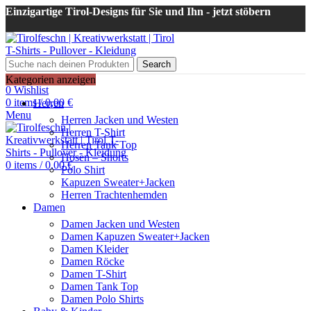
Einzigartige Tirol-Designs für Sie und Ihn - jetzt stöbern
Search
Login / Register
Kategorien anzeigen
0
Wishlist
0
items
/
0,00
€
Herren
Menu
Herren Jacken und Westen
Herren T-Shirt
Herren Tank Top
Hosen – Shorts
0
items
/
0,00
€
Polo Shirt
Kapuzen Sweater+Jacken
Herren Trachtenhemden
Damen
Damen Jacken und Westen
Damen Kapuzen Sweater+Jacken
Damen Kleider
Damen Röcke
Damen T-Shirt
Damen Tank Top
Damen Polo Shirts