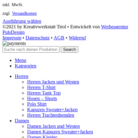
inkl. MwSt.
zzgl.
Versandkosten
Ausführung wählen
©2021 by Kreativwerkstatt Tirol • Entwickelt von
Werbeagentur
PulsDesign
Impressm
•
Datenschutz
•
AGB
•
Widerruf
Search
Menu
Kategorien
Herren
Herren Jacken und Westen
Herren T-Shirt
Herren Tank Top
Hosen – Shorts
Polo Shirt
Kapuzen Sweater+Jacken
Herren Trachtenhemden
Damen
Damen Jacken und Westen
Damen Kapuzen Sweater+Jacken
Damen Kleider