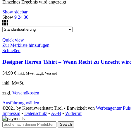
Einzelnes Ergebnis wird angezeigt
Show sidebar
Show
9
24
36
Quick view
Zur Merkliste hinzufügen
Schließen
Designer Herren Tshirt – Wenn Recht zu Unrecht wird
34,90
€
inkl. Mwst. zzgl. Versand
inkl. MwSt.
zzgl.
Versandkosten
Ausführung wählen
©2021 by Kreativwerkstatt Tirol • Entwickelt von
Werbeagentur Pul
Impressm
•
Datenschutz
•
AGB
•
Widerruf
Search