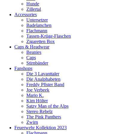
Hunde
Zillertal
Accessories
Untersetzer
Badelatschen
Flachmann
Tassen-Krüge-Flaschen
Zigaretten Box
Caps & Headwear
Beanies
Caps
Stirnbänder
Fanshops
Die 3 Lavanttaler
Die Analphabeten
Freddy Pfister Band
Joe Verbeek
Mario K.
Kim Hölter
Satzy Man of the Alps
Stereo Rebelz
The Pink Panthers
Zwirn
Feuerwehr Kollektion 2023
Flachmann