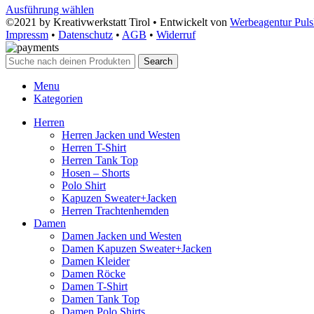
Ausführung wählen
©2021 by Kreativwerkstatt Tirol • Entwickelt von
Werbeagentur Pul
Impressm
•
Datenschutz
•
AGB
•
Widerruf
Search
Menu
Kategorien
Herren
Herren Jacken und Westen
Herren T-Shirt
Herren Tank Top
Hosen – Shorts
Polo Shirt
Kapuzen Sweater+Jacken
Herren Trachtenhemden
Damen
Damen Jacken und Westen
Damen Kapuzen Sweater+Jacken
Damen Kleider
Damen Röcke
Damen T-Shirt
Damen Tank Top
Damen Polo Shirts