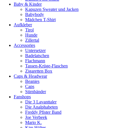
Baby & Kinder
Kapuzen Sweater und Jacken
Babybody
Mädchen T-Shirt
Aufkleber
Tirol
Hunde
Zillertal
Accessories
Untersetzer
Badelatschen
Flachmann
Tassen-Krüge-Flaschen
Zigaretten Box
Caps & Headwear
Beanies
Caps
Stirnbänder
Fanshops
Die 3 Lavanttaler
Die Analphabeten
Freddy Pfister Band
Joe Verbeek
Mario K.
Kim Hölter