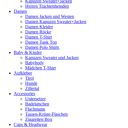
Kapuzen Sweater+Jacken
Herren Trachtenhemden
Damen
Damen Jacken und Westen
Damen Kapuzen Sweater+Jacken
Damen Kleider
Damen Röcke
Damen T-Shirt
Damen Tank Top
Damen Polo Shirts
Baby & Kinder
Kapuzen Sweater und Jacken
Babybody
Mädchen T-Shirt
Aufkleber
Tirol
Hunde
Zillertal
Accessories
Untersetzer
Badelatschen
Flachmann
Tassen-Krüge-Flaschen
Zigaretten Box
Caps & Headwear