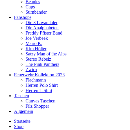
Beanies
Caps
Stirnbänder
Fanshops
Die 3 Lavanttaler
Die Analphabeten
Freddy Pfister Band
Joe Verbeek
Mario K.
Kim Hölter
Satzy Man of the Alps
Stereo Rebelz
The Pink Panthers
Zwirn
Feuerwehr Kollektion 2023
Flachmann
Herren Polo Shirt
Herren T-Shirt
Taschen
Canvas Taschen
Filz Shopper
Allgemein
Startseite
Shop