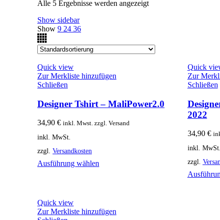
Alle 5 Ergebnisse werden angezeigt
Show sidebar
Show
9
24
36
Quick view
Quick vi
Zur Merkliste hinzufügen
Zur Merkl
Schließen
Schließen
Designer Tshirt – MaliPower2.0
Designe
2022
34,90
€
inkl. Mwst. zzgl. Versand
34,90
€
in
inkl. MwSt.
inkl. MwSt
zzgl.
Versandkosten
zzgl.
Versa
Ausführung wählen
Ausführu
Quick view
Zur Merkliste hinzufügen