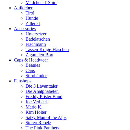
Mädchen T-Shirt
Aufkleber
Tirol
Hunde
Zillertal
Accessories
Untersetzer
Badelatschen
Flachmann
Tassen-Krüge-Flaschen
Zigaretten Box
Caps & Headwear
Beanies
Caps
Stirnbänder
Fanshops
Die 3 Lavanttaler
Die Analphabeten
Freddy Pfister Band
Joe Verbeek
Mario K.
Kim Hölter
Satzy Man of the Alps
Stereo Rebelz
The Pink Panthers