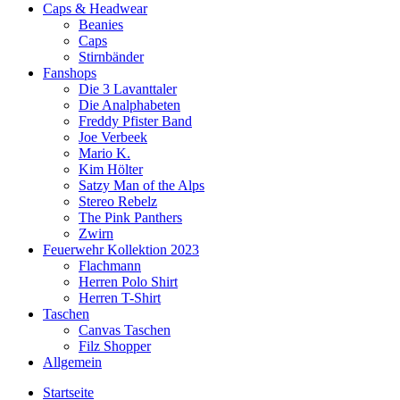
Caps & Headwear
Beanies
Caps
Stirnbänder
Fanshops
Die 3 Lavanttaler
Die Analphabeten
Freddy Pfister Band
Joe Verbeek
Mario K.
Kim Hölter
Satzy Man of the Alps
Stereo Rebelz
The Pink Panthers
Zwirn
Feuerwehr Kollektion 2023
Flachmann
Herren Polo Shirt
Herren T-Shirt
Taschen
Canvas Taschen
Filz Shopper
Allgemein
Startseite