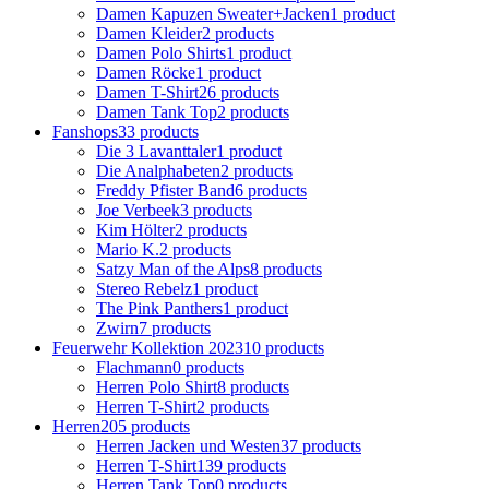
Damen Kapuzen Sweater+Jacken
1 product
Damen Kleider
2 products
Damen Polo Shirts
1 product
Damen Röcke
1 product
Damen T-Shirt
26 products
Damen Tank Top
2 products
Fanshops
33 products
Die 3 Lavanttaler
1 product
Die Analphabeten
2 products
Freddy Pfister Band
6 products
Joe Verbeek
3 products
Kim Hölter
2 products
Mario K.
2 products
Satzy Man of the Alps
8 products
Stereo Rebelz
1 product
The Pink Panthers
1 product
Zwirn
7 products
Feuerwehr Kollektion 2023
10 products
Flachmann
0 products
Herren Polo Shirt
8 products
Herren T-Shirt
2 products
Herren
205 products
Herren Jacken und Westen
37 products
Herren T-Shirt
139 products
Herren Tank Top
0 products