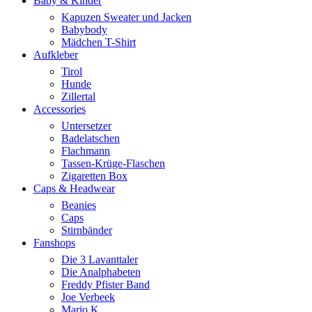
Baby & Kinder
Kapuzen Sweater und Jacken
Babybody
Mädchen T-Shirt
Aufkleber
Tirol
Hunde
Zillertal
Accessories
Untersetzer
Badelatschen
Flachmann
Tassen-Krüge-Flaschen
Zigaretten Box
Caps & Headwear
Beanies
Caps
Stirnbänder
Fanshops
Die 3 Lavanttaler
Die Analphabeten
Freddy Pfister Band
Joe Verbeek
Mario K.