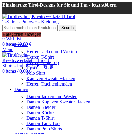
Einzigartige Tirol-Designs für Sie und Ihn - jetzt stöbern
Search
Login / Register
Kategorien anzeigen
0
Wishlist
0
items
/
0,00
€
Herren
Menu
Herren Jacken und Westen
Herren T-Shirt
Herren Tank Top
Hosen – Shorts
0
items
/
0,00
€
Polo Shirt
Kapuzen Sweater+Jacken
Herren Trachtenhemden
Damen
Damen Jacken und Westen
Damen Kapuzen Sweater+Jacken
Damen Kleider
Damen Röcke
Damen T-Shirt
Damen Tank Top
Damen Polo Shirts