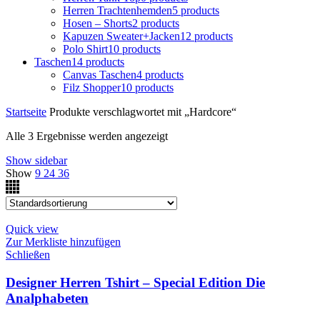
Herren Trachtenhemden
5 products
Hosen – Shorts
2 products
Kapuzen Sweater+Jacken
12 products
Polo Shirt
10 products
Taschen
14 products
Canvas Taschen
4 products
Filz Shopper
10 products
Startseite
Produkte verschlagwortet mit „Hardcore“
Alle 3 Ergebnisse werden angezeigt
Show sidebar
Show
9
24
36
Quick view
Zur Merkliste hinzufügen
Schließen
Designer Herren Tshirt – Special Edition Die
Analphabeten