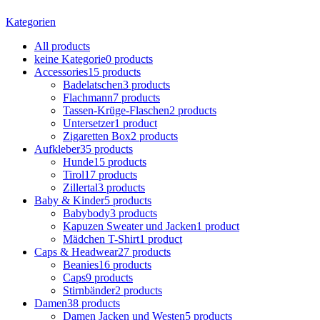
Kategorien
All
products
keine Kategorie
0 products
Accessories
15 products
Badelatschen
3 products
Flachmann
7 products
Tassen-Krüge-Flaschen
2 products
Untersetzer
1 product
Zigaretten Box
2 products
Aufkleber
35 products
Hunde
15 products
Tirol
17 products
Zillertal
3 products
Baby & Kinder
5 products
Babybody
3 products
Kapuzen Sweater und Jacken
1 product
Mädchen T-Shirt
1 product
Caps & Headwear
27 products
Beanies
16 products
Caps
9 products
Stirnbänder
2 products
Damen
38 products
Damen Jacken und Westen
5 products