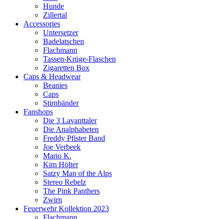
Hunde
Zillertal
Accessories
Untersetzer
Badelatschen
Flachmann
Tassen-Krüge-Flaschen
Zigaretten Box
Caps & Headwear
Beanies
Caps
Stirnbänder
Fanshops
Die 3 Lavanttaler
Die Analphabeten
Freddy Pfister Band
Joe Verbeek
Mario K.
Kim Hölter
Satzy Man of the Alps
Stereo Rebelz
The Pink Panthers
Zwirn
Feuerwehr Kollektion 2023
Flachmann