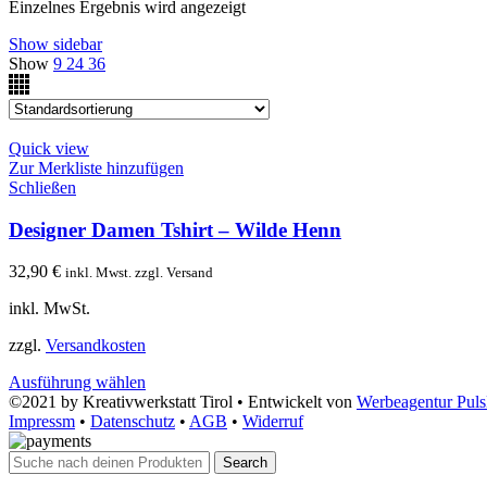
Einzelnes Ergebnis wird angezeigt
Show sidebar
Show
9
24
36
Quick view
Zur Merkliste hinzufügen
Schließen
Designer Damen Tshirt – Wilde Henn
32,90
€
inkl. Mwst. zzgl. Versand
inkl. MwSt.
zzgl.
Versandkosten
Ausführung wählen
©2021 by Kreativwerkstatt Tirol • Entwickelt von
Werbeagentur Pul
Impressm
•
Datenschutz
•
AGB
•
Widerruf
Search