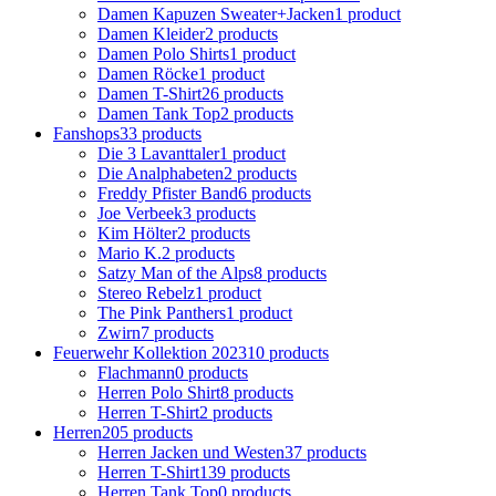
Damen Kapuzen Sweater+Jacken
1 product
Damen Kleider
2 products
Damen Polo Shirts
1 product
Damen Röcke
1 product
Damen T-Shirt
26 products
Damen Tank Top
2 products
Fanshops
33 products
Die 3 Lavanttaler
1 product
Die Analphabeten
2 products
Freddy Pfister Band
6 products
Joe Verbeek
3 products
Kim Hölter
2 products
Mario K.
2 products
Satzy Man of the Alps
8 products
Stereo Rebelz
1 product
The Pink Panthers
1 product
Zwirn
7 products
Feuerwehr Kollektion 2023
10 products
Flachmann
0 products
Herren Polo Shirt
8 products
Herren T-Shirt
2 products
Herren
205 products
Herren Jacken und Westen
37 products
Herren T-Shirt
139 products
Herren Tank Top
0 products