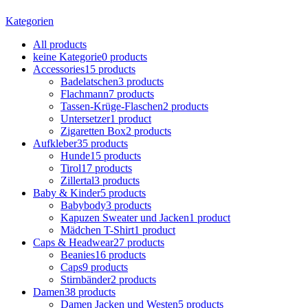
Kategorien
All
products
keine Kategorie
0 products
Accessories
15 products
Badelatschen
3 products
Flachmann
7 products
Tassen-Krüge-Flaschen
2 products
Untersetzer
1 product
Zigaretten Box
2 products
Aufkleber
35 products
Hunde
15 products
Tirol
17 products
Zillertal
3 products
Baby & Kinder
5 products
Babybody
3 products
Kapuzen Sweater und Jacken
1 product
Mädchen T-Shirt
1 product
Caps & Headwear
27 products
Beanies
16 products
Caps
9 products
Stirnbänder
2 products
Damen
38 products
Damen Jacken und Westen
5 products