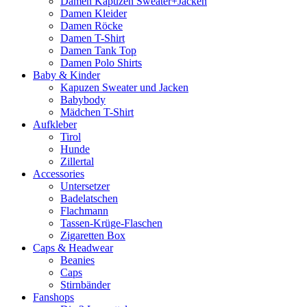
Damen Kapuzen Sweater+Jacken
Damen Kleider
Damen Röcke
Damen T-Shirt
Damen Tank Top
Damen Polo Shirts
Baby & Kinder
Kapuzen Sweater und Jacken
Babybody
Mädchen T-Shirt
Aufkleber
Tirol
Hunde
Zillertal
Accessories
Untersetzer
Badelatschen
Flachmann
Tassen-Krüge-Flaschen
Zigaretten Box
Caps & Headwear
Beanies
Caps
Stirnbänder
Fanshops