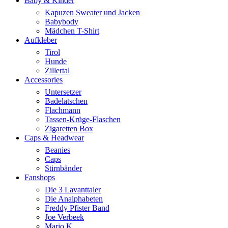
Baby & Kinder
Kapuzen Sweater und Jacken
Babybody
Mädchen T-Shirt
Aufkleber
Tirol
Hunde
Zillertal
Accessories
Untersetzer
Badelatschen
Flachmann
Tassen-Krüge-Flaschen
Zigaretten Box
Caps & Headwear
Beanies
Caps
Stirnbänder
Fanshops
Die 3 Lavanttaler
Die Analphabeten
Freddy Pfister Band
Joe Verbeek
Mario K.