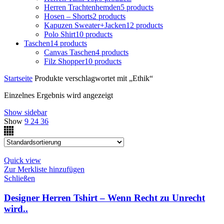
Herren Trachtenhemden
5 products
Hosen – Shorts
2 products
Kapuzen Sweater+Jacken
12 products
Polo Shirt
10 products
Taschen
14 products
Canvas Taschen
4 products
Filz Shopper
10 products
Startseite
Produkte verschlagwortet mit „Ethik“
Einzelnes Ergebnis wird angezeigt
Show sidebar
Show
9
24
36
Quick view
Zur Merkliste hinzufügen
Schließen
Designer Herren Tshirt – Wenn Recht zu Unrecht
wird..