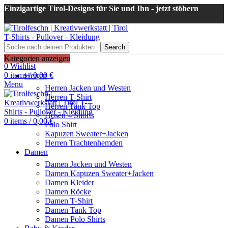
Einzigartige Tirol-Designs für Sie und Ihn - jetzt stöbern
Search
Login / Register
Kategorien anzeigen
0
Wishlist
0
items
/
0,00
€
Herren
Menu
Herren Jacken und Westen
Herren T-Shirt
Herren Tank Top
Hosen – Shorts
0
items
/
0,00
€
Polo Shirt
Kapuzen Sweater+Jacken
Herren Trachtenhemden
Damen
Damen Jacken und Westen
Damen Kapuzen Sweater+Jacken
Damen Kleider
Damen Röcke
Damen T-Shirt
Damen Tank Top
Damen Polo Shirts