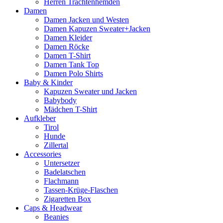
Herren Trachtenhemden
Damen
Damen Jacken und Westen
Damen Kapuzen Sweater+Jacken
Damen Kleider
Damen Röcke
Damen T-Shirt
Damen Tank Top
Damen Polo Shirts
Baby & Kinder
Kapuzen Sweater und Jacken
Babybody
Mädchen T-Shirt
Aufkleber
Tirol
Hunde
Zillertal
Accessories
Untersetzer
Badelatschen
Flachmann
Tassen-Krüge-Flaschen
Zigaretten Box
Caps & Headwear
Beanies