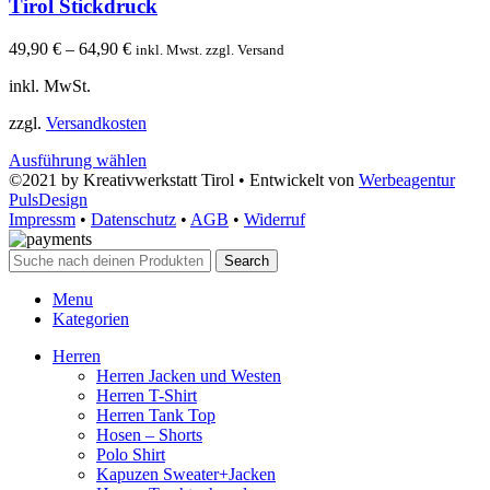
Tirol Stickdruck
49,90
€
–
64,90
€
inkl. Mwst. zzgl. Versand
inkl. MwSt.
zzgl.
Versandkosten
Ausführung wählen
©2021 by Kreativwerkstatt Tirol • Entwickelt von
Werbeagentur
PulsDesign
Impressm
•
Datenschutz
•
AGB
•
Widerruf
Search
Menu
Kategorien
Herren
Herren Jacken und Westen
Herren T-Shirt
Herren Tank Top
Hosen – Shorts
Polo Shirt
Kapuzen Sweater+Jacken