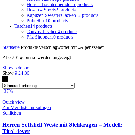
Herren Trachtenhemden
5 products
Hosen – Shorts
2 products
Kapuzen Sweater+Jacken
12 products
Polo Shirt
10 products
Taschen
14 products
Canvas Taschen
4 products
Filz Shopper
10 products
Startseite
Produkte verschlagwortet mit „Alpenszene“
Alle 7 Ergebnisse werden angezeigt
Show sidebar
Show
9
24
36
-37%
Quick view
Zur Merkliste hinzufügen
Schließen
Herren Softshell Weste mit Stehkragen – Modell:
Tirol 4ever