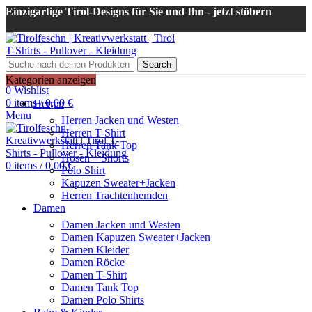
Einzigartige Tirol-Designs für Sie und Ihn - jetzt stöbern
Search
Login / Register
Kategorien anzeigen
0
Wishlist
0
items
/
0,00
€
Herren
Menu
Herren Jacken und Westen
Herren T-Shirt
Herren Tank Top
Hosen – Shorts
0
items
/
0,00
€
Polo Shirt
Kapuzen Sweater+Jacken
Herren Trachtenhemden
Damen
Damen Jacken und Westen
Damen Kapuzen Sweater+Jacken
Damen Kleider
Damen Röcke
Damen T-Shirt
Damen Tank Top
Damen Polo Shirts