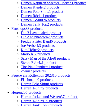
Damen Kapuzen Sweater+Jacken
1 product
Damen Kleider
2 products
Damen Polo Shirts
1 product
Damen Röcke
1 product
Damen T-Shirt
26 products
Damen Tank Top
2 products
Fanshops
33 products
Die 3 Lavanttaler
1 product
Die Analphabeten
2 products
Freddy Pfister Band
6 products
Joe Verbeek
3 products
Kim Hölter
2 products
Mario K.
2 products
Satzy Man of the Alps
8 products
Stereo Rebelz
1 product
The Pink Panthers
1 product
Zwirn
7 products
Feuerwehr Kollektion 2023
10 products
Flachmann
0 products
Herren Polo Shirt
8 products
Herren T-Shirt
2 products
Herren
205 products
Herren Jacken und Westen
37 products
Herren T-Shirt
139 products
Herren Tank Top
0 products