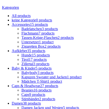
Kategorien
All
products
keine Kategorie
0 products
Accessories
15 products
Badelatschen
3 products
Flachmann
7 products
Tassen-Krüge-Flaschen
2 products
Untersetzer
1 product
Zigaretten Box
2 products
Aufkleber
35 products
Hunde
15 products
Tirol
17 products
Zillertal
3 products
Baby & Kinder
5 products
Babybody
3 products
Kapuzen Sweater und Jacken
1 product
Mädchen T-Shirt
1 product
Caps & Headwear
27 products
Beanies
16 products
Caps
9 products
Stirnbänder
2 products
Damen
38 products
Damen Jacken und Westen
5 products