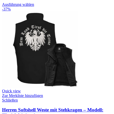
Ausführung wählen
-37%
Quick view
Zur Merkliste hinzufügen
Schließen
Herren Softshell Weste mit Stehkragen – Modell: