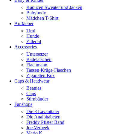
Baby & Kinder
Kapuzen Sweater und Jacken
Babybody
Mädchen T-Shirt
Aufkleber
Tirol
Hunde
Zillertal
Accessories
Untersetzer
Badelatschen
Flachmann
Tassen-Krüge-Flaschen
Zigaretten Box
Caps & Headwear
Beanies
Caps
Stirnbänder
Fanshops
Die 3 Lavanttaler
Die Analphabeten
Freddy Pfister Band
Joe Verbeek
Mario K.