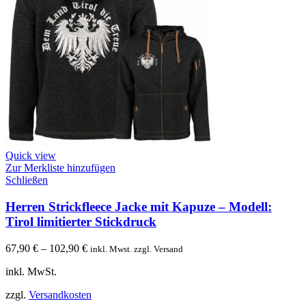
Quick view
Zur Merkliste hinzufügen
Schließen
Herren Strickfleece Jacke mit Kapuze – Modell:
Tirol limitierter Stickdruck
67,90
€
–
102,90
€
inkl. Mwst. zzgl. Versand
inkl. MwSt.
zzgl.
Versandkosten