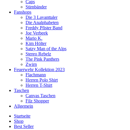
Caps
Stirnbänder
Fanshops
Die 3 Lavanttaler
Die Analphabeten
Freddy Pfister Band
Joe Verbeek
Mario K.
Kim Hölter
Satzy Man of the Alps
Stereo Rebelz
The Pink Panthers
Zwirn
Feuerwehr Kollektion 2023
Flachmann
Herren Polo Shirt
Herren T-Shirt
Taschen
Canvas Taschen
Filz Shopper
Allgemein
Startseite
Shop
Best Seller