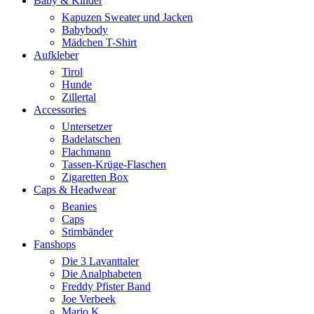
Baby & Kinder
Kapuzen Sweater und Jacken
Babybody
Mädchen T-Shirt
Aufkleber
Tirol
Hunde
Zillertal
Accessories
Untersetzer
Badelatschen
Flachmann
Tassen-Krüge-Flaschen
Zigaretten Box
Caps & Headwear
Beanies
Caps
Stirnbänder
Fanshops
Die 3 Lavanttaler
Die Analphabeten
Freddy Pfister Band
Joe Verbeek
Mario K.