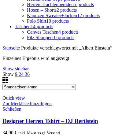
Herren Trachtenhemden
5 products
Hosen – Shorts
2 products
Kapuzen Sweater+Jacken
12 products
Polo Shirt
10 products
Taschen
14 products
Canvas Taschen
4 products
Filz Shopper
10 products
Startseite
Produkte verschlagwortet mit „Albert Einstein“
Einzelnes Ergebnis wird angezeigt
Show sidebar
Show
9
24
36
Quick view
Zur Merkliste hinzufügen
Schließen
Designer Herren Tshirt – DJ Bertlstein
34,90
€
inkl. Mwst. zzgl. Versand