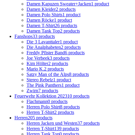
Damen Kapuzen Sweater+Jacken
1 product
Damen Kleider
2 products
Damen Polo Shirts
1 product
Damen Röcke
1 product
Damen T-Shirt
26 products
Damen Tank Top
2 products
Fanshops
33 products
Die 3 Lavanttaler
1 product
Die Analphabeten
2 products
Freddy Pfister Band
6 products
Joe Verbeek
3 products
Kim Hölter
2 products
Mario K.
2 products
Satzy Man of the Alps
8 products
Stereo Rebelz
1 product
The Pink Panthers
1 product
Zwirn
7 products
Feuerwehr Kollektion 2023
10 products
Flachmann
0 products
Herren Polo Shirt
8 products
Herren T-Shirt
2 products
Herren
205 products
Herren Jacken und Westen
37 products
Herren T-Shirt
139 products
Herren Tank Top
0 products