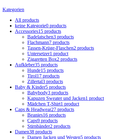
Kategorien
All
products
keine Kategorie
0 products
Accessories
15 products
Badelatschen
3 products
Flachmann
7 products
Tassen-Krüge-Flaschen
2 products
Untersetzer
1 product
Zigaretten Box
2 products
Aufkleber
35 products
Hunde
15 products
Tirol
17 products
Zillertal
3 products
Baby & Kinder
5 products
Babybody
3 products
Kapuzen Sweater und Jacken
1 product
Mädchen T-Shirt
1 product
Caps & Headwear
27 products
Beanies
16 products
Caps
9 products
Stirnbänder
2 products
Damen
38 products
Damen Jacken und Westen
5 products