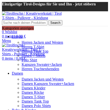
Einzigartige Tirol-Designs für Sie und Ihn - jetzt stöbern
Search
Login / Register
Kategorien anzeigen
0
Wishlist
0
items
/
0,00
€
Herren
Menu
Herren Jacken und Westen
Herren T-Shirt
Herren Tank Top
Hosen – Shorts
0
items
/
0,00
€
Polo Shirt
Kapuzen Sweater+Jacken
Herren Trachtenhemden
Damen
Damen Jacken und Westen
Damen Kapuzen Sweater+Jacken
Damen Kleider
Damen Röcke
Damen T-Shirt
Damen Tank Top
Damen Polo Shirts